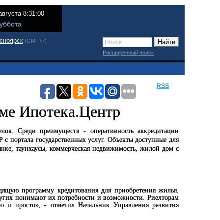
августа 8:31:00
уббота
сноярск
(GMT+7)
Расширенный поиск
RSS
ме Ипотека.Центр
елок. Среди преимуществ - оперативность аккредитации
 с портала государственных услуг. Объекты доступные для
нке, таунхаусы, коммерческая недвижимость, жилой дом с
дящую программу кредитования для приобретения жилья.
ругих понимают их потребности и возможности. Риелторам
ро и просто», - отметил Начальник Управления развития