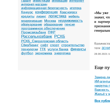
интернет
Гарант
инвестиции
инновации
интернет-магазин
информационная безопасность
ипотека
конференция
Конкурс
Красноярск
«Мы уже р
логистика
кредиты
лизинг
мебель
значит, ч
недвижимость
Москва
модернизация
и партнер
оборудование
образование
пенсия
признания
программное обеспечение
генеральн
Промсвязьбанк
ПФР
Россельхозбанк
РСХБ
РСХБ_Свердловская область
Количеств
спорт
строительство
СберЛизинг
софт
теги:
ЗЕНИ
финансы
услуги банка
технологии
ТТК
футбол
экономика
энергетика
28.06.2021 1
Еще пу
Замена ли
ИИ-агенты
накрутка 
Важность 
Жильё у м
Все публ