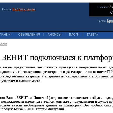
8 
Сейчас:
Выбрать регион
Регион:
С
Кра
Время:
МПАНИЙ
|
ОБЪЯВЛЕНИЯ
|
АНОНСЫ
|
БЛОГИ
|
ГАЗЕТА
Блоги
 ЗЕНИТ подключился к платфор
а также предоставляет возможность проведения межрегиональных сд
недвижимости, электронная регистрация и рассмотрение по выписке ПФР
о кредитования: квартиры и апартаменты на первичном и вторичном ры
 участком и машиноместо.
тво Банка ЗЕНИТ и Ипотека.Центр позволит клиентам выбрать подхо
 недвижимости находятся в тесном контакте с покупателями и лучше д
 только внести необходимые данные на платформу. Это удобно, быст
 продаж Банка ЗЕНИТ Рустем Ибатуллин.