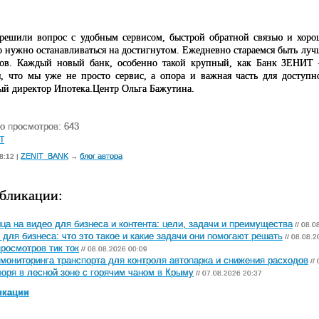
ешили вопрос с удобным сервисом, быстрой обратной связью и хороши
то нужно останавливаться на достигнутом. Ежедневно стараемся быть лу
ов. Каждый новый банк, особенно такой крупный, как Банк ЗЕНИТ – 
, что мы уже не просто сервис, а опора и важная часть для доступно
ый директор Ипотека.Центр Ольга Бажутина.
о просмотров: 643
Т
ZENIT_BANK
блог автора
8:12 |
→
бликации:
ца на видео для бизнеса и контента: цели, задачи и преимущества
// 08.0
 для бизнеса: что это такое и какие задачи они помогают решать
// 08.08.2
просмотров тик ток
// 08.08.2026 00:09
мониторинга транспорта для контроля автопарка и снижения расходов
//
оря в лесной зоне с горячим чаном в Крыму
// 07.08.2026 20:37
икации