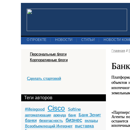
О ПРОЕКТЕ
|
НОВОСТИ
|
СТАТЬИ
|
НОВОСТИ КО
Главная
//
Персональные блоги
Корпоративные блоги
Банк
Платформ
Сделать стартовой
объектов 
ипотечног
земельным
Теги авторов
Cisco
#lifeisgood
Softline
«Партнерс
Банк Зенит
автоматизация
аренда
банк
Агенты по
бизнес
банки
безопасность
вклады
останется
ипотечных
выставка
Всеобъемлющий Интернет