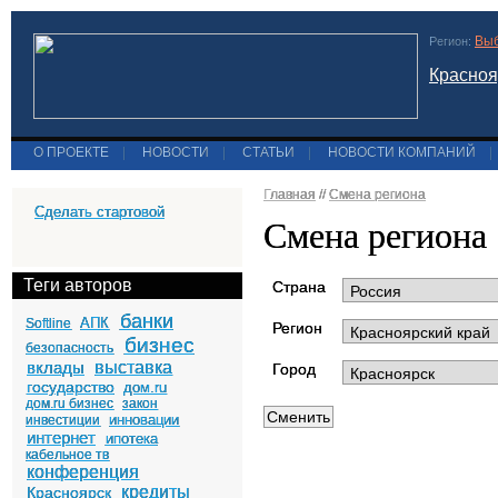
Выб
Регион:
Красноя
О ПРОЕКТЕ
|
НОВОСТИ
|
СТАТЬИ
|
НОВОСТИ КОМПАНИЙ
|
Главная
//
Смена региона
Сделать стартовой
Смена региона
Теги авторов
Страна
банки
АПК
Softline
Регион
бизнес
безопасность
вклады
выставка
Город
государство
дом.ru
дом.ru бизнес
закон
инновации
инвестиции
интернет
ипотека
кабельное тв
конференция
кредиты
Красноярск