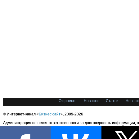
О проекте
Новости
Статьи
Новост
© Интернет-канал «
Бизнес сайт
», 2009-2026
Администрация не несет ответственности за достоверность информации, 
блоггерами портала. Администрация не предоставляет справочной информ
Все права на любые материалы, опубликованные на сайте, защищены в соответстви