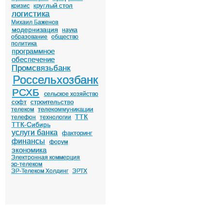
круглый стол
кризис
логистика
Михаил Баженов
модернизация
наука
образование
общество
политика
программное
обеспечение
Промсвязьбанк
Россельхозбанк
РСХБ
сельское хозяйство
софт
строительство
телекоммуникации
телеком
ТТК
телефон
технологии
ТТК-Сибирь
услуги банка
факторинг
финансы
форум
экономика
Электронная коммерция
эр-телеком
ЭР-Телеком Холдинг
ЭРТХ