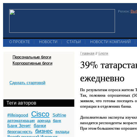
Выб
Регион:
О ПРОЕКТЕ
|
НОВОСТИ
|
СТАТЬИ
|
НОВОСТИ КОМПАНИЙ
|
Главная
//
Блоги
Персональные блоги
39% татарста
Корпоративные блоги
ежедневно
Сделать стартовой
По результатам опроса жители
Так, половина опрошенных (50
заявили, что готовы посещать 
Теги авторов
операции в отделениях банка.
Cisco
#lifeisgood
Softline
Дополнительно эксперты изучил
автоматизация
аренда
банк
находятся респонденты возрастн
Банк Зенит
банки
При этом большинство опрошенны
бизнес
безопасность
вклады
Всеобъемлющий Интернет