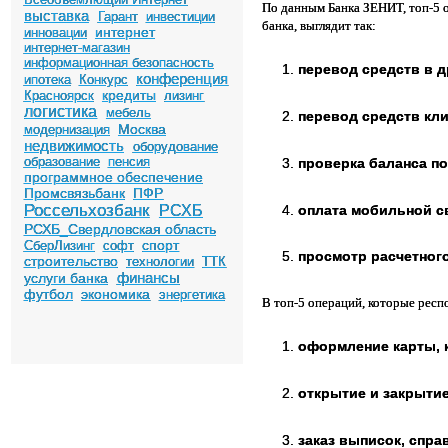
По данным Банка ЗЕНИТ, топ-5 
выставка
Гарант
инвестиции
банка, выглядит так:
интернет
инновации
интернет-магазин
информационная безопасность
перевод средств в д
конференция
ипотека
Конкурс
кредиты
Красноярск
лизинг
логистика
мебель
перевод средств кли
Москва
модернизация
недвижимость
оборудование
образование
пенсия
проверка баланса по
программное обеспечение
Промсвязьбанк
ПФР
Россельхозбанк
оплата мобильной св
РСХБ
РСХБ_Свердловская область
спорт
СберЛизинг
софт
просмотр расчетного
строительство
технологии
ТТК
финансы
услуги банка
футбол
экономика
энергетика
В топ-5 операций, которые респ
оформление карты, 
открытие и закрытие
заказ выписок, спра