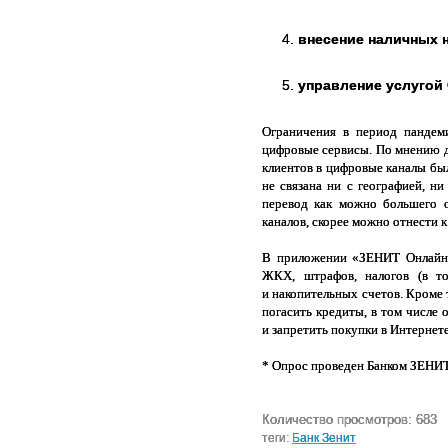
внесение наличных н
управление услугой
Ограничения в период пандем
цифровые сервисы. По мнению д
клиентов в цифровые каналы был
не связана ни с географией, н
перевод как можно большего о
каналов, скорее можно отнести 
В приложении «ЗЕНИТ Онлайн» 
ЖКХ, штрафов, налогов (в т
и накопительных счетов. Кроме 
погасить кредиты, в том числе
и запретить покупки в Интернете
* Опрос проведен Банком ЗЕНИТ 
Количество просмотров: 683
теги:
Банк Зенит