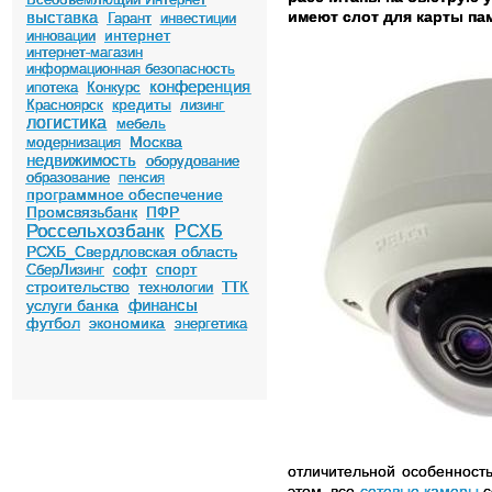
выставка
имеют слот для карты па
Гарант
инвестиции
интернет
инновации
интернет-магазин
информационная безопасность
конференция
ипотека
Конкурс
кредиты
Красноярск
лизинг
логистика
мебель
Москва
модернизация
недвижимость
оборудование
образование
пенсия
программное обеспечение
Промсвязьбанк
ПФР
Россельхозбанк
РСХБ
РСХБ_Свердловская область
спорт
СберЛизинг
софт
строительство
технологии
ТТК
финансы
услуги банка
футбол
экономика
энергетика
отличительной особенност
этом, все
сетевые камеры
с