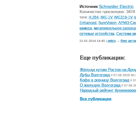
Источник
Schneider Electric
Количество просмотров: 3474
теги:
H.264
,
IME-1V
,
IME319-1V
,
Enhanced
,
SureVision
,
АРМО-Си
камера
,
мегапиксельное разре
сетевые устройства
,
Система в
pelco
блог авто
21.01.2014 14:45 |
→
Еще публикации:
Жёлуди купим Ростов-на-Дон
Дубы Волгоград
// 07.08.2026 00:
Кофе в розницу Волгоград
// 0
О желудях Волгоград
// 07.08.2
Народный рейтинг букмекеров 
Все публикации