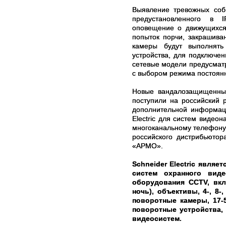
Выявление тревожных соб
предустановленного в I
оповещение о движущихся 
попыток порчи, закрашива
камеры будут выполнять
устройства, для подключен
сетевые модели предусмат
с выбором режима постоянно
Новые вандалозащищенные
поступили на российский 
дополнительной информаци
Electric для систем видео
многоканальному телефону
российского дистрибьютор
«АРМО».
Schneider Electric явля
систем охранного вид
оборудования CCTV, вк
ночь), объективы, 4-, 8-
поворотные камеры, 17-
поворотные устройства,
видеосистем.