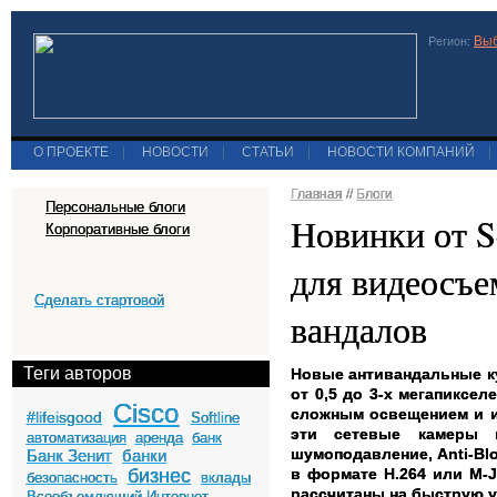
Выб
Регион:
О ПРОЕКТЕ
|
НОВОСТИ
|
СТАТЬИ
|
НОВОСТИ КОМПАНИЙ
|
Главная
//
Блоги
Персональные блоги
Новинки от S
Корпоративные блоги
для видеосъе
Сделать стартовой
вандалов
Теги авторов
Новые антивандальные ку
от 0,5 до 3-х мегапиксе
Cisco
сложным освещением и ис
#lifeisgood
Softline
эти сетевые камеры 
автоматизация
аренда
банк
шумоподавление, Anti-Bl
Банк Зенит
банки
бизнес
в формате H.264 или M-
безопасность
вклады
рассчитаны на быструю у
Всеобъемлющий Интернет