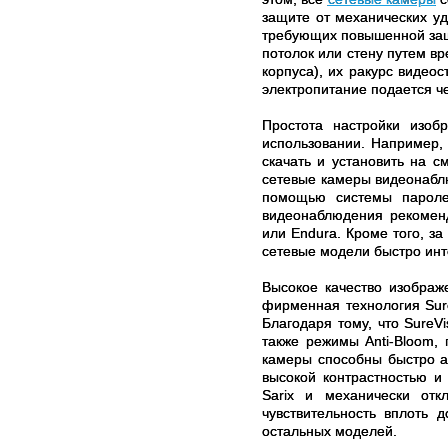
защите от механических у
требующих повышенной защ
потолок или стену путем в
корпуса), их ракурс видео
электропитание подается че
Простота настройки изо
использовании. Например,
скачать и установить на 
сетевые камеры видеонабл
помощью системы пароле
видеонаблюдения рекоменд
или Endura. Кроме того, з
сетевые модели быстро инт
Высокое качество изображ
фирменная технология Sure
Благодаря тому, что Sure
также режимы Anti-Bloom,
камеры способны быстро а
высокой контрастностью и 
Sarix и механически от
чувствительность вплоть 
остальных моделей.