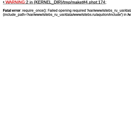
•
WARNING:
2 in {KERNEL_DIR}/tmp/maket#4.phpt:174;
Fatal error
: require_once(): Failed opening required '/var/www/sitebs_ru_usr/
(include_path='/var/www/sitebs_ru_usr/data/www/sitebs.ru/aquilon/include') in
/v