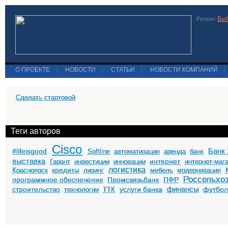
Выб
Регион:
О ПРОЕКТЕ
|
НОВОСТИ
|
СТАТЬИ
|
НОВОСТИ КОМПАНИЙ
|
Сделать стартовой
Теги авторов
Cisco
Банк 
#lifeisgood
Softline
автоматизация
аренда
банк
выставка
интернет
Гарант
инвестиции
инновации
интернет-маг
логистика
кредиты
Красноярск
лизинг
мебель
модернизация
Россельхо
программное обеспечение
Промсвязьбанк
ПФР
финансы
строительство
услуги банка
футбо
технологии
ТТК