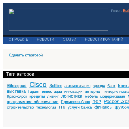
Выб
Регион:
О ПРОЕКТЕ
|
НОВОСТИ
|
СТАТЬИ
|
НОВОСТИ КОМПАНИЙ
|
Сделать стартовой
Теги авторов
Cisco
Банк 
#lifeisgood
Softline
автоматизация
аренда
банк
выставка
интернет
Гарант
инвестиции
инновации
интернет-маг
логистика
кредиты
Красноярск
лизинг
мебель
модернизация
Россельхо
программное обеспечение
Промсвязьбанк
ПФР
финансы
строительство
услуги банка
футбо
технологии
ТТК