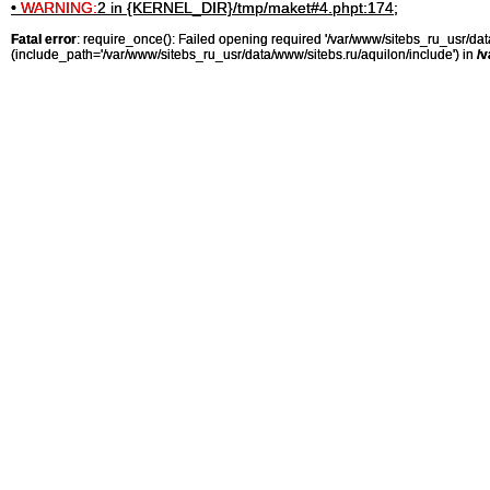
•
WARNING:
2 in {KERNEL_DIR}/tmp/maket#4.phpt:174;
Fatal error
: require_once(): Failed opening required '/var/www/sitebs_ru_usr/
(include_path='/var/www/sitebs_ru_usr/data/www/sitebs.ru/aquilon/include') in
/v