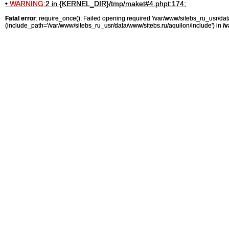
•
WARNING:
2 in {KERNEL_DIR}/tmp/maket#4.phpt:174;
Fatal error
: require_once(): Failed opening required '/var/www/sitebs_ru_usr/
(include_path='/var/www/sitebs_ru_usr/data/www/sitebs.ru/aquilon/include') in
/v