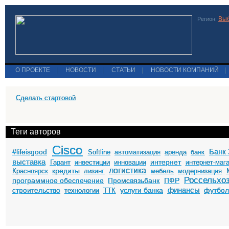
Выб
Регион:
О ПРОЕКТЕ
|
НОВОСТИ
|
СТАТЬИ
|
НОВОСТИ КОМПАНИЙ
|
Сделать стартовой
Теги авторов
Cisco
Банк 
#lifeisgood
Softline
автоматизация
аренда
банк
выставка
интернет
Гарант
инвестиции
инновации
интернет-маг
логистика
кредиты
Красноярск
лизинг
мебель
модернизация
Россельхо
программное обеспечение
Промсвязьбанк
ПФР
финансы
строительство
услуги банка
футбо
технологии
ТТК