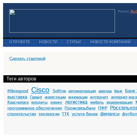
Выб
Регион:
О ПРОЕКТЕ
|
НОВОСТИ
|
СТАТЬИ
|
НОВОСТИ КОМПАНИЙ
|
Сделать стартовой
Теги авторов
Cisco
Банк 
#lifeisgood
Softline
автоматизация
аренда
банк
выставка
интернет
Гарант
инвестиции
инновации
интернет-маг
логистика
кредиты
Красноярск
лизинг
мебель
модернизация
Россельхо
программное обеспечение
Промсвязьбанк
ПФР
финансы
строительство
услуги банка
футбо
технологии
ТТК