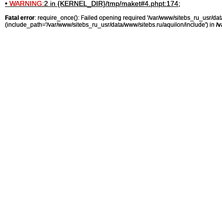
•
WARNING:
2 in {KERNEL_DIR}/tmp/maket#4.phpt:174;
Fatal error
: require_once(): Failed opening required '/var/www/sitebs_ru_usr/
(include_path='/var/www/sitebs_ru_usr/data/www/sitebs.ru/aquilon/include') in
/v