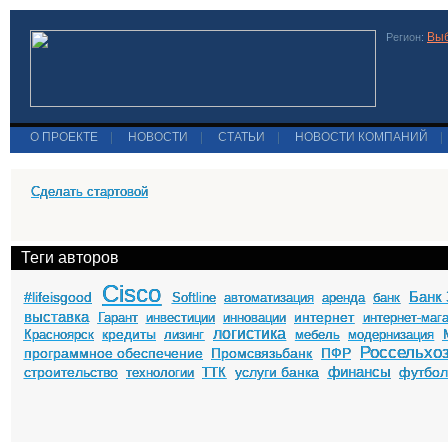
Выб
Регион:
О ПРОЕКТЕ
|
НОВОСТИ
|
СТАТЬИ
|
НОВОСТИ КОМПАНИЙ
|
Сделать стартовой
Теги авторов
Cisco
Банк 
#lifeisgood
Softline
автоматизация
аренда
банк
выставка
интернет
Гарант
инвестиции
инновации
интернет-маг
логистика
кредиты
Красноярск
лизинг
мебель
модернизация
Россельхо
программное обеспечение
Промсвязьбанк
ПФР
финансы
строительство
услуги банка
футбо
технологии
ТТК