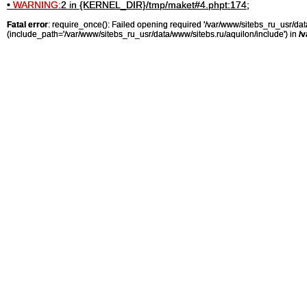
•
WARNING:
2 in {KERNEL_DIR}/tmp/maket#4.phpt:174;
Fatal error
: require_once(): Failed opening required '/var/www/sitebs_ru_usr/
(include_path='/var/www/sitebs_ru_usr/data/www/sitebs.ru/aquilon/include') in
/v