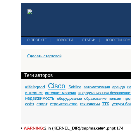
О ПРОЕКТЕ
|
НОВОСТИ
|
СТАТЬИ
|
НОВОСТИ КО
Сделать стартовой
Теги авторов
Cisco
#lifeisgood
Softline
автоматизация
аренда
б
интернет
интернет-магазин
информационная безопаснос
недвижимость
про
оборудование
образование
пенсия
спорт
строительство
услуги ба
софт
технологии
ТТК
•
WARNING:
2 in {KERNEL_DIR}/tmp/maket#4.phpt:174;