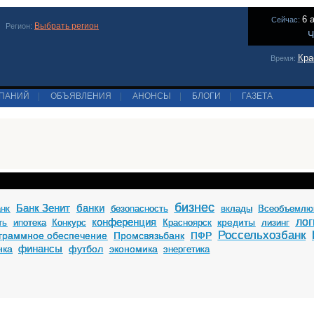
6 
Сейчас:
Выбрать регион
Регион:
Ч
Кра
Время:
МПАНИЙ
|
ОБЪЯВЛЕНИЯ
|
АНОНСЫ
|
БЛОГИ
|
ГАЗЕТА
бизнес
Банк Зенит
банки
анк
безопасность
вклады
Всеобъемлю
конференция
лог
кредиты
ть
ипотека
Конкурс
Красноярск
лизинг
Россельхозбанк
граммное обеспечение
Промсвязьбанк
ПФР
финансы
нка
футбол
экономика
энергетика