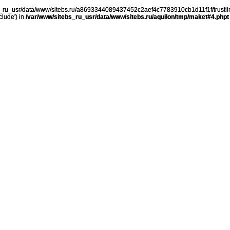
ebs_ru_usr/data/www/sitebs.ru/a8693344089437452c2aef4c7783910cb1d11f1f/trustli
clude') in
/var/www/sitebs_ru_usr/data/www/sitebs.ru/aquilon/tmp/maket#4.phpt