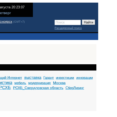
августа 20:23:07
етверг
сноярск
(GMT+7)
Расширенный поиск
выставка
щий Интернет
Гарант
инвестиции
инновации
истика
Москва
мебель
модернизация
РСХБ
РСХБ_Свердловская область
СберЛизинг