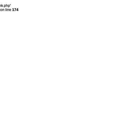
nk.php'
on line
174