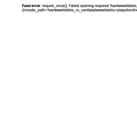
Fatal error
: require_once(): Failed opening required '/var/www/sit
(include_path='/var/www/sitebs_ru_usr/data/www/sitebs.ru/aquilon/in