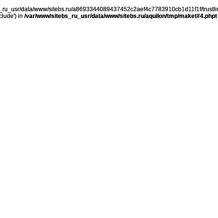
ebs_ru_usr/data/www/sitebs.ru/a8693344089437452c2aef4c7783910cb1d11f1f/trustli
clude') in
/var/www/sitebs_ru_usr/data/www/sitebs.ru/aquilon/tmp/maket#4.phpt