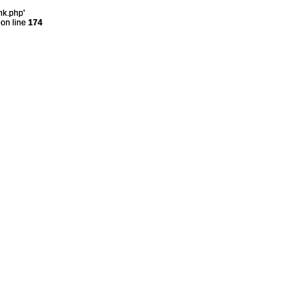
nk.php'
on line
174