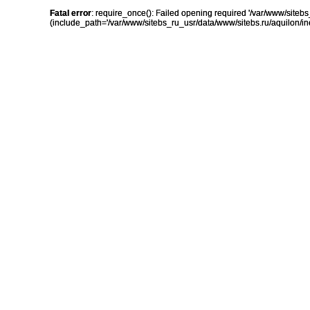
Fatal error
: require_once(): Failed opening required '/var/www/sit
(include_path='/var/www/sitebs_ru_usr/data/www/sitebs.ru/aquilon/in