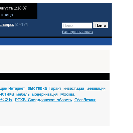
августа 1:18:07
ятница
сноярск
(GMT+7)
Расширенный поиск
выставка
щий Интернет
Гарант
инвестиции
инновации
истика
Москва
мебель
модернизация
РСХБ
РСХБ_Свердловская область
СберЛизинг