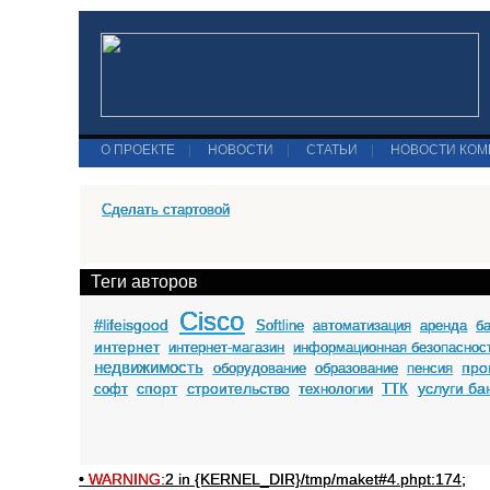
О ПРОЕКТЕ
|
НОВОСТИ
|
СТАТЬИ
|
НОВОСТИ КО
Сделать стартовой
Теги авторов
Cisco
#lifeisgood
Softline
автоматизация
аренда
б
интернет
интернет-магазин
информационная безопаснос
недвижимость
про
оборудование
образование
пенсия
спорт
строительство
услуги ба
софт
технологии
ТТК
•
WARNING:
2 in {KERNEL_DIR}/tmp/maket#4.phpt:174;