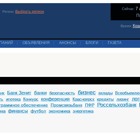
7 
Сейчас:
Выбрать регион
Регион:
П
Кра
Время:
МПАНИЙ
|
ОБЪЯВЛЕНИЯ
|
АНОНСЫ
|
БЛОГИ
|
ГАЗЕТА
бизнес
Банк Зенит
банки
анк
безопасность
вклады
Всеобъемлю
конференция
лог
кредиты
ть
ипотека
Конкурс
Красноярск
лизинг
Россельхозбанк
граммное обеспечение
Промсвязьбанк
ПФР
финансы
нка
футбол
экономика
энергетика