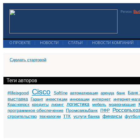
Выб
Регион:
О ПРОЕКТЕ
|
НОВОСТИ
|
СТАТЬИ
|
НОВОСТИ КОМПАНИЙ
|
Сделать стартовой
Теги авторов
Cisco
Банк 
#lifeisgood
Softline
автоматизация
аренда
банк
выставка
интернет
Гарант
инвестиции
инновации
интернет-маг
логистика
кредиты
Красноярск
лизинг
мебель
модернизация
Россельхо
программное обеспечение
Промсвязьбанк
ПФР
финансы
строительство
услуги банка
футбо
технологии
ТТК