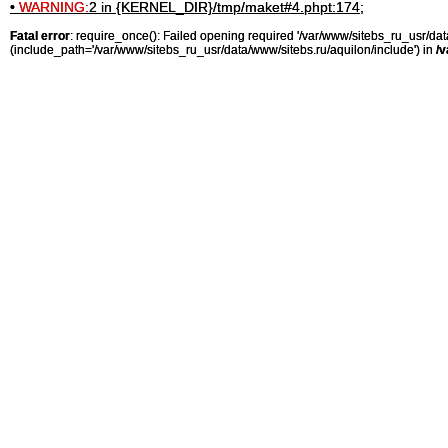
•
WARNING:
2 in {KERNEL_DIR}/tmp/maket#4.phpt:174;
Fatal error
: require_once(): Failed opening required '/var/www/sitebs_ru_usr/
(include_path='/var/www/sitebs_ru_usr/data/www/sitebs.ru/aquilon/include') in
/v