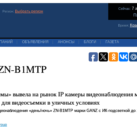
7 
Сейчас:
Выбрать регион
Регион:
П
Кра
Время:
МПАНИЙ
|
ОБЪЯВЛЕНИЯ
|
АНОНСЫ
|
БЛОГИ
|
ГАЗЕТА
 ZN-B1MTP
ы» вывела на рынок IP камеры видеонаблюдения
o для видеосъемки в уличных условиях
деонаблюдения
«день/ночь» ZN-
B
1MTP марки GANZ с ИК-подсветкой до 
roup