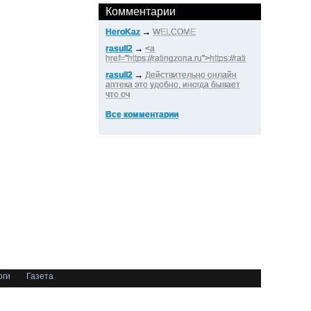
Комментарии
HeroKaz
→
WELCOME
rasull2
→
<a
href="https://ratingzona.ru">https://rati
rasull2
→
Действительно онлайн
аптека это удобно, иногда бывает
что оч
Все комментарии
оги
Газета