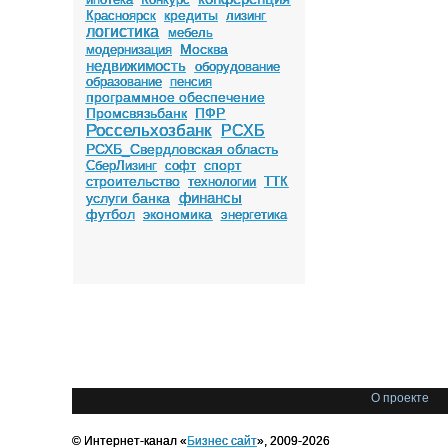
кредиты
Красноярск
лизинг
логистика
мебель
Москва
модернизация
недвижимость
оборудование
образование
пенсия
программное обеспечение
Промсвязьбанк
ПФР
Россельхозбанк
РСХБ
РСХБ_Свердловская область
спорт
СберЛизинг
софт
строительство
технологии
ТТК
финансы
услуги банка
футбол
экономика
энергетика
О проекте
© Интернет-канал «
Бизнес сайт
», 2009-2026