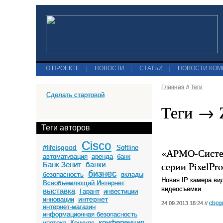
О ПРОЕКТЕ
|
НОВОСТИ
|
СТАТЬИ
|
НОВОСТИ КО
Главная
//
Теги
Сделать стартовой
Теги →
Теги авторов
Cisco
#lifeisgood
Softline
«АРМО-Систем
автоматизация
аренда
банк
серии PixelPr
Банк Зенит
банки
бизнес
безопасность
вклады
Новая
IP
камера ви
Всеобъемлющий Интернет
видеосъемки
выставка
Гарант
инвестиции
интернет
инновации
cbcg
24.09.2013 18:24 //
интернет-магазин
информационная безопасность
конференция
ипотека
Конкурс