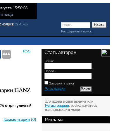
августа 15:50:08
ятница
сноярск
(GMT+7)
Расширенный поиск
RSS
Стать автором
Логин:
Пароль:
Запомнить меня
 марки GANZ
Регистрация
Для входа в свой аккаунт или
Регистрациии
25 м для уличной
, воспользуйтесь
выплывающим меню
Комментарии
(0)
Реклама