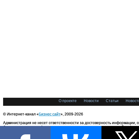
О проекте
Новости
Статьи
Новост
© Интернет-канал «
Бизнес сайт
», 2009-2026
Администрация не несет ответственности за достоверность информации, 
блоггерами портала. Администрация не предоставляет справочной информ
Все права на любые материалы, опубликованные на сайте, защищены в соответстви