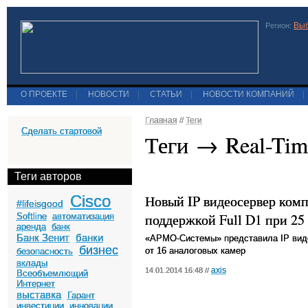
Выб
Регион:
О ПРОЕКТЕ
|
НОВОСТИ
|
СТАТЬИ
|
НОВОСТИ КОМПАНИЙ
|
Главная
//
Теги
Сделать стартовой
Теги → Real-Tim
Теги авторов
Cisco
Новый IP видеосервер комп
#lifeisgood
поддержкой Full D1 при 25 
Softline
автоматизация
аренда
банк
Банк Зенит
банки
«АРМО-Системы» представила
IP
вид
бизнес
от 16 аналоговых камер
безопасность
вклады
axis
14.01.2014 16:48 //
Всеобъемлющий
Интернет
выставка
Гарант
инвестиции
инновации