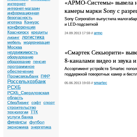
«АРМО-Системы» вывела на
интернет
интернет-магазин
камеры марки Sony с разре
информационная
безопасность
Sony Corporation выпустила малогабари
ипотека
Конкурс
и LED-подсветкой
конференция
кредиты
Красноярск
armo
24.09.2013 17:59 //
логистика
лизинг
мебель
модернизация
Москва
«Смартек Секьюрити» выве
недвижимость
оборудование
8-каналами видео и звука 
образование
пенсия
программное
Ассортимент устройств Smartec попол
обеспечение
поддержкой поворотных камер и бес
Промсвязьбанк
ПФР
Россельхозбанк
smartec
05.06.2013 19:03 //
РСХБ
РСХБ_Свердловская
область
спорт
СберЛизинг
софт
строительство
технологии
ТТК
услуги банка
финансы
футбол
экономика
энергетика