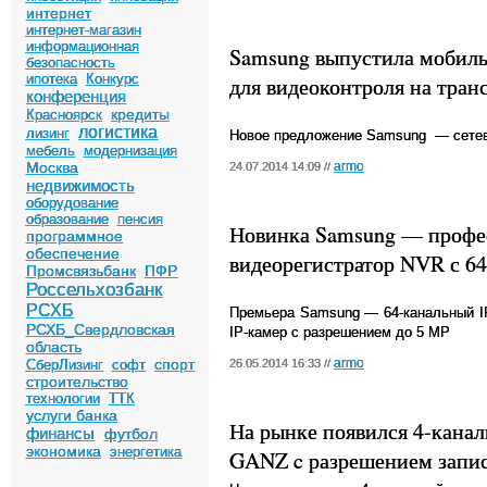
интернет
интернет-магазин
информационная
Samsung выпустила мобил
безопасность
ипотека
Конкурс
для видеоконтроля на тран
конференция
кредиты
Красноярск
логистика
лизинг
Новое предложение
Samsung
— сете
мебель
модернизация
Москва
armo
24.07.2014 14:09 //
недвижимость
оборудование
образование
пенсия
Новинка Samsung — профе
программное
обеспечение
видеорегистратор NVR с 6
Промсвязьбанк
ПФР
Россельхозбанк
РСХБ
Премьера
Samsung
— 64-канальный IP
РСХБ_Свердловская
IP
-камер с разрешением до 5
MP
область
спорт
armo
СберЛизинг
софт
26.05.2014 16:33 //
строительство
технологии
ТТК
услуги банка
На рынке появился 4-кана
финансы
футбол
экономика
энергетика
GANZ c разрешением записи