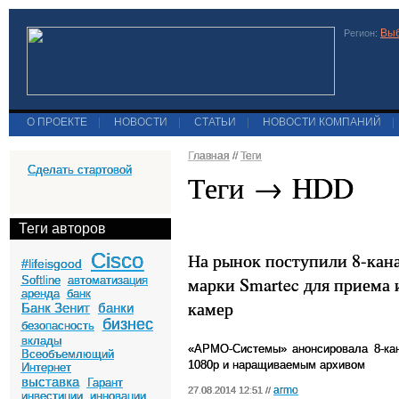
Выб
Регион:
О ПРОЕКТЕ
|
НОВОСТИ
|
СТАТЬИ
|
НОВОСТИ КОМПАНИЙ
|
Главная
//
Теги
Сделать стартовой
Теги → HDD
Теги авторов
Cisco
На рынок поступили 8-кан
#lifeisgood
марки Smartec для приема 
Softline
автоматизация
аренда
банк
камер
Банк Зенит
банки
бизнес
безопасность
вклады
«АРМО-Системы» анонсировала 8-ка
Всеобъемлющий
1080
p
и наращиваемым архивом
Интернет
выставка
Гарант
armo
27.08.2014 12:51 //
инвестиции
инновации