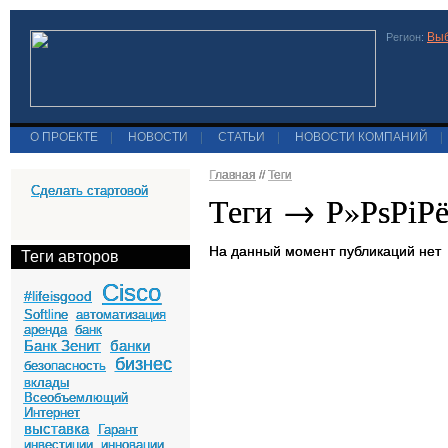
Выб
Регион:
О ПРОЕКТЕ
|
НОВОСТИ
|
СТАТЬИ
|
НОВОСТИ КОМПАНИЙ
|
Главная
//
Теги
Сделать стартовой
Теги → Р»РѕРіР
На данный момент публикаций нет
Теги авторов
Cisco
#lifeisgood
Softline
автоматизация
аренда
банк
Банк Зенит
банки
бизнес
безопасность
вклады
Всеобъемлющий
Интернет
выставка
Гарант
инвестиции
инновации