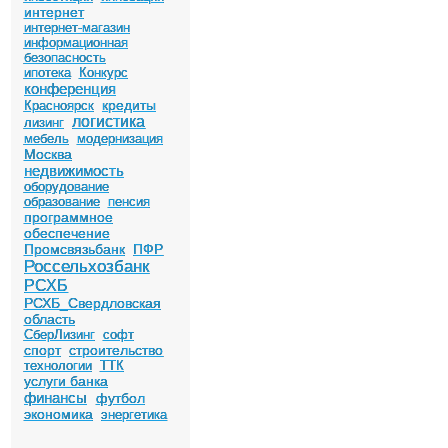
интернет
интернет-магазин
информационная
безопасность
ипотека
Конкурс
конференция
кредиты
Красноярск
логистика
лизинг
мебель
модернизация
Москва
недвижимость
оборудование
образование
пенсия
программное
обеспечение
Промсвязьбанк
ПФР
Россельхозбанк
РСХБ
РСХБ_Свердловская
область
СберЛизинг
софт
спорт
строительство
технологии
ТТК
услуги банка
финансы
футбол
экономика
энергетика