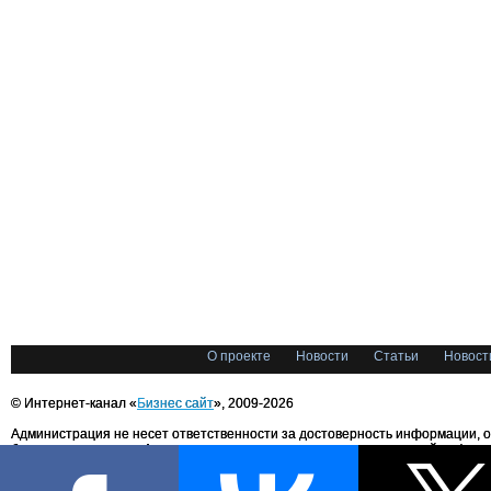
О проекте
Новости
Статьи
Новост
© Интернет-канал «
Бизнес сайт
», 2009-2026
Администрация не несет ответственности за достоверность информации, 
блоггерами портала. Администрация не предоставляет справочной информ
Все права на любые материалы, опубликованные на сайте, защищены в соответстви