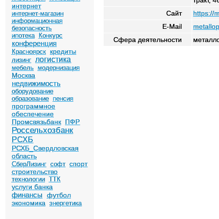
тракт, 
интернет
Сайт
https://
интернет-магазин
информационная
E-Mail
metallo
безопасность
ипотека
Конкурс
Сфера деятельности
металл
конференция
кредиты
Красноярск
логистика
лизинг
мебель
модернизация
Москва
недвижимость
оборудование
образование
пенсия
программное
обеспечение
Промсвязьбанк
ПФР
Россельхозбанк
РСХБ
РСХБ_Свердловская
область
спорт
СберЛизинг
софт
строительство
технологии
ТТК
услуги банка
финансы
футбол
экономика
энергетика