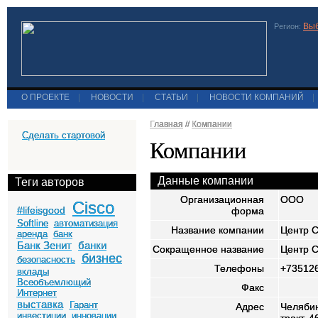
Выб
Регион:
О ПРОЕКТЕ
|
НОВОСТИ
|
СТАТЬИ
|
НОВОСТИ КОМПАНИЙ
|
Главная
//
Компании
Сделать стартовой
Компании
Данные компании
Теги авторов
Организационная
ООО
Cisco
#lifeisgood
форма
Softline
автоматизация
Название компании
Центр 
аренда
банк
Банк Зенит
банки
Сокращенное название
Центр 
бизнес
безопасность
Телефоны
+73512
вклады
Всеобъемлющий
Факс
Интернет
выставка
Гарант
Адрес
Челябин
инвестиции
инновации