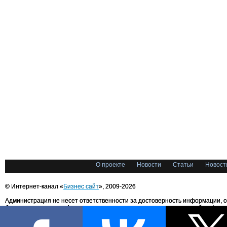
О проекте
Новости
Статьи
Новост
© Интернет-канал «
Бизнес сайт
», 2009-2026
Администрация не несет ответственности за достоверность информации, 
блоггерами портала. Администрация не предоставляет справочной информ
Все права на любые материалы, опубликованные на сайте, защищены в соответстви