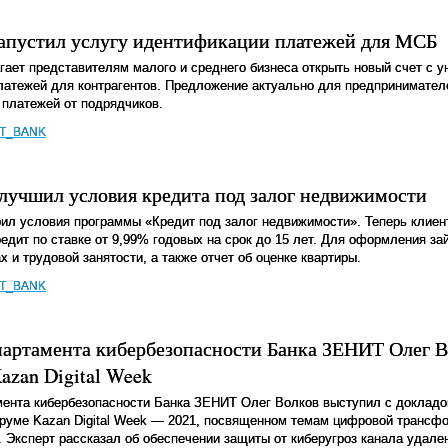
апустил услугу идентификации платежей для МСБ
ает представителям малого и среднего бизнеса открыть новый счет с 
атежей для контрагентов. Предложение актуально для предпринимател
платежей от подрядчиков.
IT_BANK
лучшил условия кредита под залог недвижимости
л условия программы «Кредит под залог недвижимости». Теперь клиент
едит по ставке от 9,99% годовых на срок до 15 лет. Для оформления за
 и трудовой занятости, а также отчет об оценке квартиры.
IT_BANK
партамента кибербезопасности Банка ЗЕНИТ Олег В
azan Digital Week
ента кибербезопасности Банка ЗЕНИТ Олег Волков выступил с докладо
уме Kazan Digital Week — 2021, посвященном темам цифровой трансфо
. Эксперт рассказал об обеспечении защиты от киберугроз канала удале