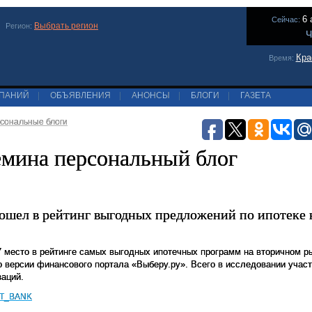
6 
Сейчас:
Выбрать регион
Регион:
Ч
Кра
Время:
МПАНИЙ
|
ОБЪЯВЛЕНИЯ
|
АНОНСЫ
|
БЛОГИ
|
ГАЗЕТА
сональные блоги
мина персональный блог
ошел в рейтинг выгодных предложений по ипотеке 
 место в рейтинге самых выгодных ипотечных программ на вторичном р
по версии финансового портала «Выберу.ру». Всего в исследовании учас
аций.
IT_BANK