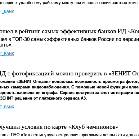
доверия к удалённому рабочему месту при использовании частных комп
IT_BANK
ошел в рейтинг самых эффективных банков ИД «К
ел в ТОП-30 самых эффективных банков России по версии 
нтъ».
IT_BANK
 с фотофиксацией можно проверить в «ЗЕНИТ О
ожении «ЗЕНИТ Онлайн» появилась возможность просмотра фотог
нных камерами видеонаблюдения. С помощью новой функции клие
рность начисления штрафа. Сервис доступен за счет интеграции 
 ЗЕНИТ решения от платежного сервиса А3.
IT_BANK
лучшил условия по карте «Клуб чемпионов»
тно с ПАО «Татнефть» улучшает условия программы лояльности для а