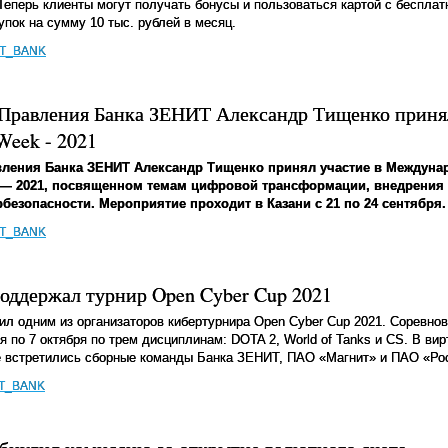
Теперь клиенты могут получать бонусы и пользоваться картой с беспла
упок на сумму 10 тыс. рублей в месяц.
IT_BANK
 Правления Банка ЗЕНИТ Александр Тищенко принял
Week - 2021
вления Банка ЗЕНИТ Александр Тищенко принял участие в Междун
ek — 2021, посвященном темам цифровой трансформации, внедрения
рбезопасности. Мероприятие проходит в Казани с 21 по 24 сентября.
IT_BANK
оддержал турнир Open Cyber Cup 2021
л одним из организаторов кибертурнира Open Cyber Cup 2021. Соревнов
я по 7 октября по трем дисциплинам: DOTA 2, World of Tanks и CS. В ви
е встретились сборные команды Банка ЗЕНИТ, ПАО «Магнит» и ПАО «Ро
IT_BANK