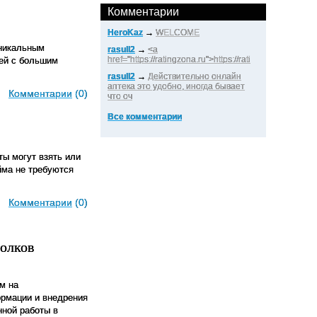
Комментарии
HeroKaz
→
WELCOME
уникальным
rasull2
→
<a
href="https://ratingzona.ru">https://rati
ей с большим
rasull2
→
Действительно онлайн
аптека это удобно, иногда бывает
Комментарии
(0)
что оч
Все комментарии
ы могут взять или
йма не требуются
Комментарии
(0)
олков
м на
рмации и внедрения
нной работы в