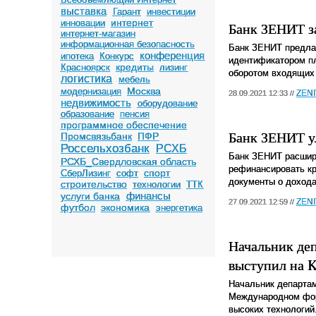
выставка
Гарант
инвестиции
интернет
инновации
Банк ЗЕНИТ з
интернет-магазин
информационная безопасность
Банк ЗЕНИТ предлаг
конференция
ипотека
Конкурс
идентификатором пл
кредиты
Красноярск
лизинг
оборотом входящих 
логистика
мебель
Москва
модернизация
ZEN
28.09.2021 12:33 //
недвижимость
оборудование
образование
пенсия
программное обеспечение
Банк ЗЕНИТ у
Промсвязьбанк
ПФР
Россельхозбанк
РСХБ
Банк ЗЕНИТ расшири
РСХБ_Свердловская область
рефинансировать кр
спорт
СберЛизинг
софт
документы о доходах
строительство
технологии
ТТК
финансы
услуги банка
ZEN
27.09.2021 12:59 //
футбол
экономика
энергетика
Начальник де
выступил на K
Начальник департам
Международном фор
высоких технологий