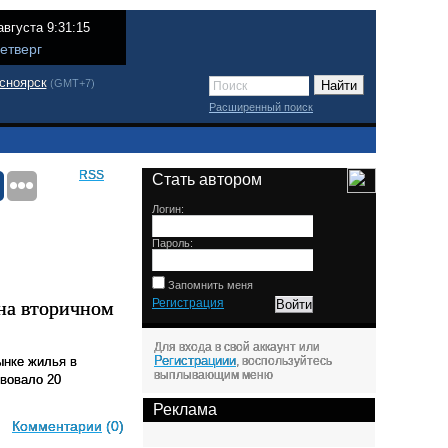
августа 9:31:15
етверг
сноярск
(GMT+7)
Расширенный поиск
RSS
Стать автором
Логин:
Пароль:
Запомнить меня
на вторичном
Регистрация
Для входа в свой аккаунт или
Регистрациии
ынке жилья в
, воспользуйтесь
выплывающим меню
твовало 20
Реклама
Комментарии
(0)