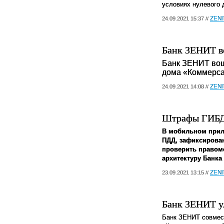
условиях нулевого 
ZEN
24.09.2021 15:37 //
Банк ЗЕНИТ в
Банк ЗЕНИТ вош
дома «Коммерса
ZEN
24.09.2021 14:08 //
Штрафы ГИБДД
В мобильном прил
ПДД, зафиксирова
проверить правоме
архитектуру Банка
ZEN
23.09.2021 13:15 //
Банк ЗЕНИТ у
Банк ЗЕНИТ совмес