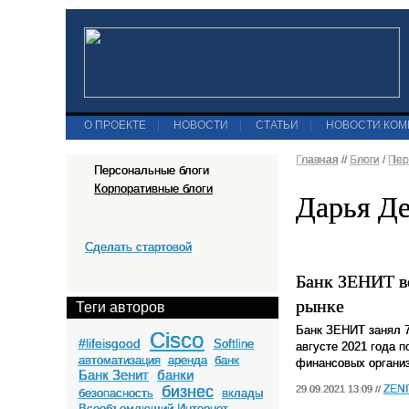
О ПРОЕКТЕ
|
НОВОСТИ
|
СТАТЬИ
|
НОВОСТИ КО
Главная
//
Блоги
/
Пер
Персональные блоги
Корпоративные блоги
Дарья Де
Сделать стартовой
Банк ЗЕНИТ в
рынке
Теги авторов
Банк ЗЕНИТ занял 7
Cisco
#lifeisgood
Softline
августе 2021 года 
автоматизация
аренда
банк
финансовых организ
Банк Зенит
банки
бизнес
ZEN
29.09.2021 13:09 //
безопасность
вклады
Всеобъемлющий Интернет