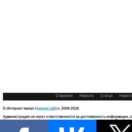
О проекте
Новости
Статьи
Новост
© Интернет-канал «
Бизнес сайт
», 2009-2026
Администрация не несет ответственности за достоверность информации, 
блоггерами портала. Администрация не предоставляет справочной информ
Все права на любые материалы, опубликованные на сайте, защищены в соответстви