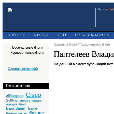
Выб
Регион:
О ПРОЕКТЕ
|
НОВОСТИ
|
СТАТЬИ
|
НОВОСТИ КОМПАНИЙ
|
Главная
//
Блоги
/
Персональные блоги
Персональные блоги
Пантелеев Влад
Корпоративные блоги
На данный момент публикаций нет
Сделать стартовой
Теги авторов
Cisco
#lifeisgood
Softline
автоматизация
аренда
банк
Банк Зенит
банки
бизнес
безопасность