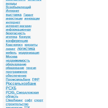
вклады
Всеобъемлющий
Интернет
выставка
Гарант
инвестиции
инновации
интернет
интернет-магазин
информационная
безопасность
ипотека
Конкурс
конференция
кредиты
Красноярск
логистика
лизинг
мебель
модернизация
Москва
недвижимость
оборудование
образование
пенсия
программное
обеспечение
Промсвязьбанк
ПФР
Россельхозбанк
РСХБ
РСХБ_Свердловская
область
спорт
СберЛизинг
софт
строительство
технологии
ТТК