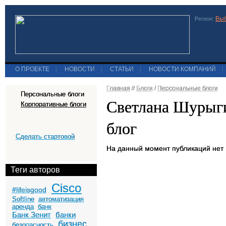
Выб
Регион:
О ПРОЕКТЕ
|
НОВОСТИ
|
СТАТЬИ
|
НОВОСТИ КОМПАНИЙ
|
Главная
//
Блоги
/
Персональные блоги
Персональные блоги
Светлана Шурыг
Корпоративные блоги
блог
Сделать стартовой
На данный момент публикаций нет
Теги авторов
Cisco
#lifeisgood
Softline
автоматизация
аренда
банк
Банк Зенит
банки
бизнес
безопасность