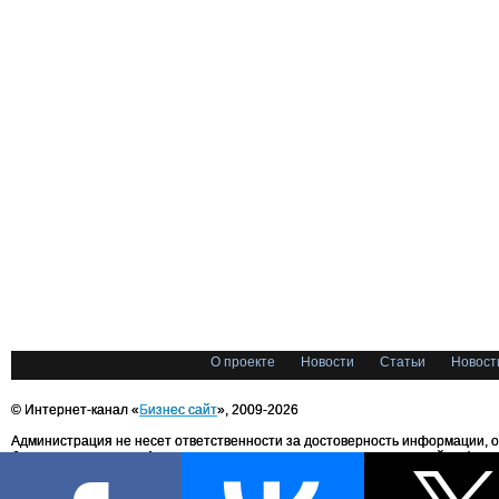
О проекте
Новости
Статьи
Новост
© Интернет-канал «
Бизнес сайт
», 2009-2026
Администрация не несет ответственности за достоверность информации, 
блоггерами портала. Администрация не предоставляет справочной информ
Все права на любые материалы, опубликованные на сайте, защищены в соответстви