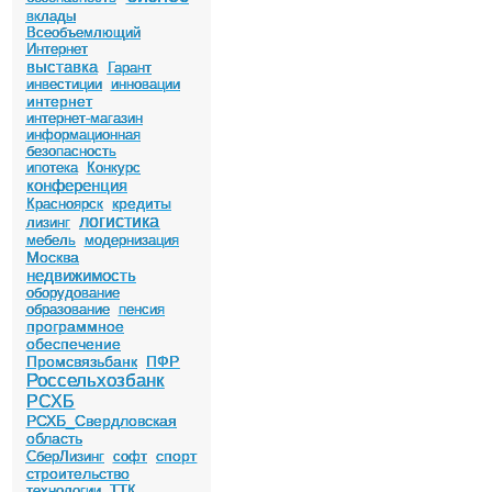
вклады
Всеобъемлющий
Интернет
выставка
Гарант
инвестиции
инновации
интернет
интернет-магазин
информационная
безопасность
ипотека
Конкурс
конференция
кредиты
Красноярск
логистика
лизинг
мебель
модернизация
Москва
недвижимость
оборудование
образование
пенсия
программное
обеспечение
Промсвязьбанк
ПФР
Россельхозбанк
РСХБ
РСХБ_Свердловская
область
спорт
СберЛизинг
софт
строительство
технологии
ТТК