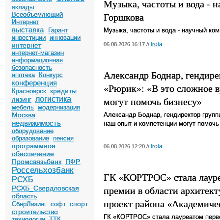
Музыка, частоты и вода - 
вклады
Горшкова
Всеобъемлющий
Интернет
выставка
Гарант
Музыка, частоты и вода - научный ко
инвестиции
инновации
frola
интернет
06.08.2026 16:17 //
интернет-магазин
информационная
безопасность
Александр Боднар, гендир
ипотека
Конкурс
конференция
«Рюрик»: «В это сложное 
кредиты
Красноярск
логистика
могут помочь бизнесу»
лизинг
мебель
модернизация
Москва
Александр Боднар, гендиректор групп
недвижимость
наш опыт и компетенции могут помочь
оборудование
образование
пенсия
программное
frola
06.08.2026 12:20 //
обеспечение
Промсвязьбанк
ПФР
Россельхозбанк
ГК «КОРТРОС» стала лаур
РСХБ
премии в области архитект
РСХБ_Свердловская
область
проект района «Академиче
спорт
СберЛизинг
софт
строительство
ГК «КОРТРОС» стала лауреатом перво
технологии
ТТК