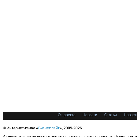
О проекте
Новости
Статьи
Новост
© Интернет-канал «
Бизнес сайт
», 2009-2026
Администрация не несет ответственности за достоверность информации, 