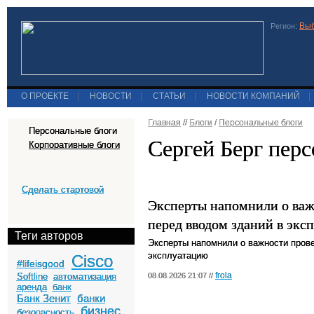
Выб
Регион:
О ПРОЕКТЕ
|
НОВОСТИ
|
СТАТЬИ
|
НОВОСТИ КОМПАНИЙ
|
Главная
//
Блоги
/
Персональные блоги
Персональные блоги
Сергей Берг пер
Корпоративные блоги
Сделать стартовой
Эксперты напомнили о важ
перед вводом зданий в экс
Теги авторов
Эксперты напомнили о важности прове
эксплуатацию
Cisco
#lifeisgood
frola
Softline
автоматизация
08.08.2026 21:07 //
аренда
банк
Банк Зенит
банки
бизнес
безопасность