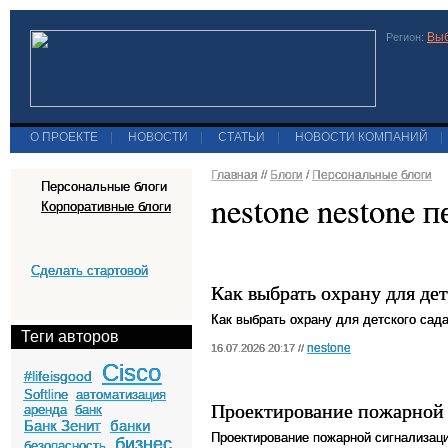
Выб
Регион:
О ПРОЕКТЕ
|
НОВОСТИ
|
СТАТЬИ
|
НОВОСТИ КОМПАНИЙ
|
Главная
//
Блоги
/
Персональные блоги
Персональные блоги
nestone nestone 
Корпоративные блоги
Сделать стартовой
Как выбрать охрану для дет
Как выбрать охрану для детского сад
Теги авторов
nestone
16.07.2026 20:17 //
Cisco
#lifeisgood
Softline
автоматизация
Проектирование пожарной
аренда
банк
Банк Зенит
банки
Проектирование пожарной сигнализац
бизнес
безопасность