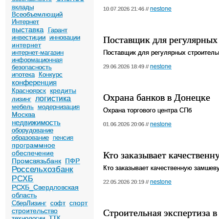
вклады
nestone
10.07.2026 21:46 //
Всеобъемлющий
Интернет
выставка
Гарант
Поставщик для регулярных
инвестиции
инновации
интернет
интернет-магазин
Поставщик для регулярных строитель
информационная
nestone
безопасность
29.06.2026 18:49 //
ипотека
Конкурс
конференция
кредиты
Красноярск
Охрана банков в Донецке
логистика
лизинг
мебель
модернизация
Охрана торгового центра СПб
Москва
недвижимость
nestone
01.06.2026 20:06 //
оборудование
образование
пенсия
программное
Кто заказывает качественн
обеспечение
Промсвязьбанк
ПФР
Кто заказывает качественную замшев
Россельхозбанк
РСХБ
nestone
22.05.2026 20:19 //
РСХБ_Свердловская
область
спорт
СберЛизинг
софт
Строительная экспертиза в
строительство
технологии
ТТК