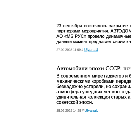
23 сентября состоялось закрытие
партнерами мероприятия. АВТОДОМ
АО «МБ РУС» провело динамичные 
данный момент предлагает своим кли
UlyanaU
27.09.2023 11:09 //
Автомобили эпохи СССР: поче
В современном мире гаджетов и б
механическими коробками переда
безнадежно устарели, но сохрани
атмосфера ушедших лет воссоздан
удивительная коллекция старых 
советской эпохи.
UlyanaU
15.09.2023 14:38 //