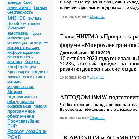
аренда
банк
В Порше Центр Ленинский, один из вед
Банк Зенит
банки
наличии взрослые и подростковые мод
безопасность
бизнес
UlyanaU
10.10.2023 10:08 //
вклады
Всеобъемлющий
Интернет
выставка
Гарант
Глава НИИМА «Прогресс» рас
инвестиции
интернет
форуме «Микроэлектроника 
инновации
интернет-магазин
информационная
Дата события: 10.10.2023
безопасность
10 октября 2023 года генеральн
ипотека
Конкурс
2023», который пройдет на пл
конференция
развития доверенных систем для
кредиты
Красноярск
логистика
лизинг
UlyanaU
10.10.2023 10:03 //
мебель
модернизация
Москва
АВТОДОМ BMW подготовит в
недвижимость
оборудование
Чтобы осенние холода не застали в
образование
пенсия
Высококвалифицированные специалисты
программное
обеспечение
UlyanaU
04.10.2023 14:03 //
Промсвязьбанк
ПФР
Россельхозбанк
ГК АВТОДОМ и АО «МБ РУС» 
РСХБ