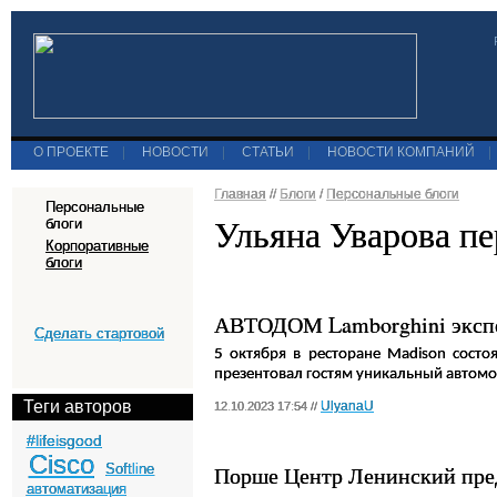
О ПРОЕКТЕ
|
НОВОСТИ
|
СТАТЬИ
|
НОВОСТИ КОМПАНИЙ
|
Главная
//
Блоги
/
Персональные блоги
Персональные
Ульяна Уварова п
блоги
Корпоративные
блоги
АВТОДОМ Lamborghini экспон
Сделать стартовой
5 октября в ресторане Madison состо
презентовал гостям уникальный автомо
Теги авторов
UlyanaU
12.10.2023 17:54 //
#lifeisgood
Cisco
Softline
Порше Центр Ленинский пре
автоматизация