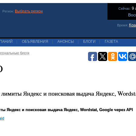
9 
Сейчас:
Выбрать регион
Регион:
Вос
Кра
Время:
МПАНИЙ
|
ОБЪЯВЛЕНИЯ
|
АНОНСЫ
|
БЛОГИ
|
ГАЗЕТА
сональные блоги
O
лимиты Яндекс и поисковая выдача Яндекс, Wordsta
ты Яндекс и поисковая выдача Яндекс, Wordstat, Google через API
ald