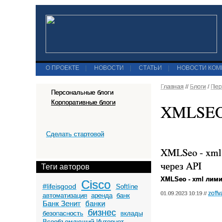
О ПРОЕКТЕ
|
НОВОСТИ
|
СТАТЬИ
|
НОВОСТИ КО
Главная
//
Блоги
/
Пер
Персональные блоги
Корпоративные блоги
XMLSE
Сделать стартовой
XMLSeo - xml 
через API
Теги авторов
XMLSeo - xml лими
Cisco
#lifeisgood
Softline
zoffv
01.09.2023 10:19 //
автоматизация
аренда
банк
Банк Зенит
банки
бизнес
безопасность
вклады
Всеобъемлющий Интернет