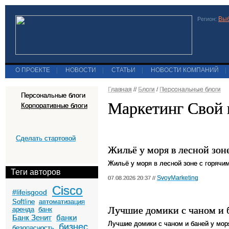
Выб
Регион:
О ПРОЕКТЕ
|
НОВОСТИ
|
СТАТЬИ
|
НОВОСТИ КОМПАНИЙ
|
Главная
//
Блоги
/
Персональные блоги
Персональные блоги
Маркетинг Свой 
Корпоративные блоги
Сделать стартовой
Жильё у моря в лесной зон
Жильё у моря в лесной зоне с горячи
Теги авторов
SvoyMarketing
07.08.2026 20:37 //
Cisco
#lifeisgood
Softline
автоматизация
Лучшие домики с чаном и 
аренда
банк
Банк Зенит
банки
Лучшие домики с чаном и баней у мор
бизнес
безопасность