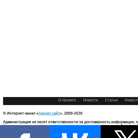
О проекте
Новости
Статьи
Новост
© Интернет-канал «
Бизнес сайт
», 2009-2026
Администрация не несет ответственности за достоверность информации, 
блоггерами портала. Администрация не предоставляет справочной информ
Все права на любые материалы, опубликованные на сайте, защищены в соответстви