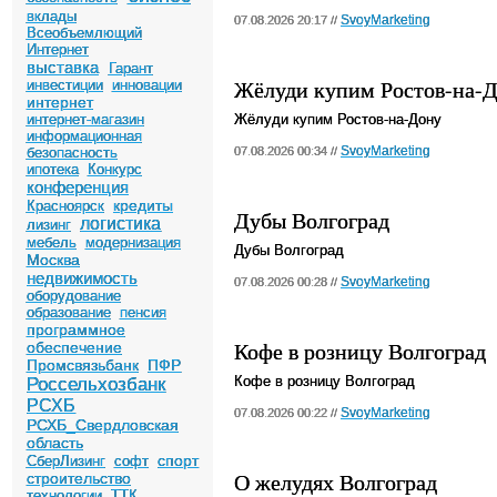
вклады
SvoyMarketing
07.08.2026 20:17 //
Всеобъемлющий
Интернет
выставка
Гарант
Жёлуди купим Ростов-на-
инвестиции
инновации
интернет
интернет-магазин
Жёлуди купим Ростов-на-Дону
информационная
SvoyMarketing
безопасность
07.08.2026 00:34 //
ипотека
Конкурс
конференция
кредиты
Красноярск
Дубы Волгоград
логистика
лизинг
мебель
модернизация
Дубы Волгоград
Москва
недвижимость
SvoyMarketing
07.08.2026 00:28 //
оборудование
образование
пенсия
программное
Кофе в розницу Волгоград
обеспечение
Промсвязьбанк
ПФР
Кофе в розницу Волгоград
Россельхозбанк
РСХБ
SvoyMarketing
07.08.2026 00:22 //
РСХБ_Свердловская
область
спорт
СберЛизинг
софт
О желудях Волгоград
строительство
технологии
ТТК