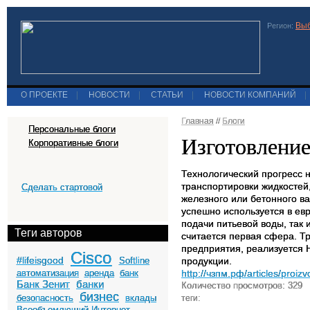
Выб
Регион:
О ПРОЕКТЕ
|
НОВОСТИ
|
СТАТЬИ
|
НОВОСТИ КОМПАНИЙ
|
Главная
//
Блоги
Персональные блоги
Изготовление
Корпоративные блоги
Технологический прогресс 
транспортировки жидкостей
Сделать стартовой
железного или бетонного в
успешно используется в евр
подачи питьевой воды, так
Теги авторов
считается первая сфера. Т
предприятия, реализуется
Cisco
#lifeisgood
Softline
продукции.
автоматизация
аренда
банк
http://чзпм.рф/articles/proiz
Банк Зенит
банки
Количество просмотров: 329
бизнес
безопасность
вклады
теги:
Всеобъемлющий Интернет