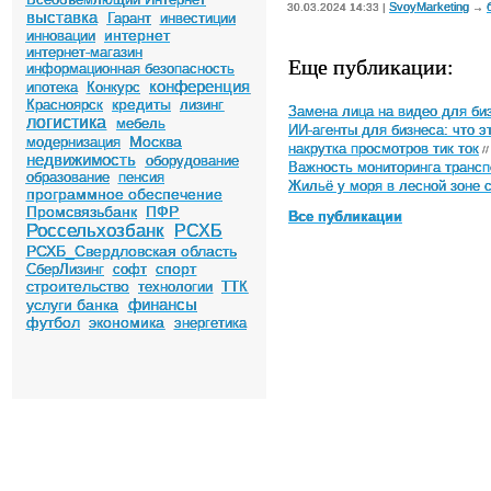
SvoyMarketing
30.03.2024 14:33 |
→
выставка
Гарант
инвестиции
интернет
инновации
интернет-магазин
Еще публикации:
информационная безопасность
конференция
ипотека
Конкурс
кредиты
Красноярск
лизинг
Замена лица на видео для биз
логистика
мебель
ИИ-агенты для бизнеса: что э
Москва
модернизация
накрутка просмотров тик ток
//
недвижимость
оборудование
Важность мониторинга трансп
образование
пенсия
Жильё у моря в лесной зоне 
программное обеспечение
Промсвязьбанк
ПФР
Все публикации
Россельхозбанк
РСХБ
РСХБ_Свердловская область
спорт
СберЛизинг
софт
строительство
технологии
ТТК
финансы
услуги банка
футбол
экономика
энергетика