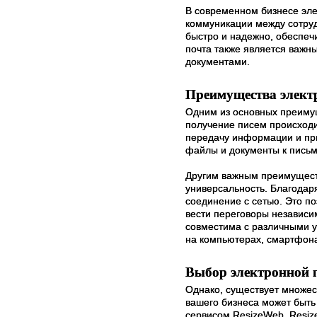
В современном бизнесе эле
коммуникации между сотру
быстро и надежно, обеспеч
почта также является важн
документами.
Преимущества элект
Одним из основных преимущ
получение писем происходи
передачу информации и при
файлы и документы к письм
Другим важным преимуществ
универсальность. Благодаря
соединение с сетью. Это п
вести переговоры независим
совместима с различными у
на компьютерах, смартфона
Выбор электронной 
Однако, существует множес
вашего бизнеса может быть
сервисом ResizeWeb. Resiz