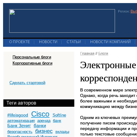
Выб
Регион:
О ПРОЕКТЕ
|
НОВОСТИ
|
СТАТЬИ
|
НОВОСТИ КОМПАНИЙ
|
Главная
//
Блоги
Персональные блоги
Электронные 
Корпоративные блоги
корреспонден
Сделать стартовой
В современном мире электр
Однако, когда речь заходи
более важными и необходи
Теги авторов
коммуникацию между бизнес
Cisco
#lifeisgood
Softline
Одним из ключевых преимущ
автоматизация
аренда
банк
получение писем происходи
Банк Зенит
банки
передачу информации и при
бизнес
безопасность
вклады
только текстовые сообщени
Всеобъемлющий Интернет