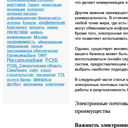
что делает коммуникацию 
выставка
Гарант
инвестиции
интернет
инновации
Другим важным преимуществ
интернет-магазин
универсальность. В отличи
информационная безопасность
конференция
ипотека
Конкурс
любой точке мира, где есть
кредиты
Красноярск
лизинг
могут обмениваться информ
логистика
мебель
Кроме того, электронная п
Москва
модернизация
что позволяет использоват
недвижимость
оборудование
образование
пенсия
Однако, существует множес
программное обеспечение
вашего бизнеса может быть
Промсвязьбанк
ПФР
воспользоваться онлайн се
Россельхозбанк
РСХБ
систем, предоставляющим о
РСХБ_Свердловская область
выбрать наиболее подходящ
спорт
СберЛизинг
софт
строительство
технологии
ТТК
финансы
услуги банка
В следующей части статьи 
футбол
экономика
энергетика
электронных почтовых сист
работы и результативность 
Электронные почтовы
преимущества
Важность электронно