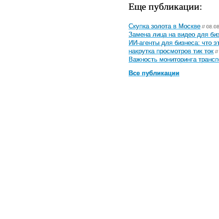
Еще публикации:
Скупка золота в Москве
// 08.0
Замена лица на видео для биз
ИИ-агенты для бизнеса: что э
накрутка просмотров тик ток
//
Важность мониторинга трансп
Все публикации