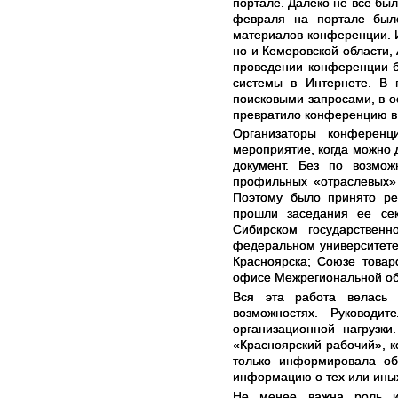
портале. Далеко не все был
февраля на портале был
материалов конференции. И
но и Кемеровской области, 
проведении конференции б
системы в Интернете. В
поисковыми запросами, в 
превратило конференцию в
Организаторы конференц
мероприятие, когда можно 
документ. Без по возмож
профильных «отраслевых» 
Поэтому было принято ре
прошли заседания ее сек
Сибирском государствен
федеральном университете;
Красноярска; Союзе товар
офисе Межрегиональной об
Вся эта работа велась
возможностях. Руководи
организационной нагрузки
«Красноярский рабочий», 
только информировала общ
информацию о тех или иных
Не менее важна роль и 