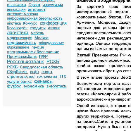
бизнесов в ходе модерни
выставка
Гарант
инвестиции
За короткий срок Биз
интернет
инновации
информационный портал.
интернет-магазин
корпоративных блогов. Ге
информационная безопасность
Армения, Молдова. Ежедн
конференция
ипотека
Конкурс
первые две декады февра
кредиты
Красноярск
лизинг
логистика
средняя посещаемость сост
мебель
Москва
модернизация
интересен для рекламодате
недвижимость
оборудование
единица. Однако тенденции
образование
пенсия
одним из самых авторитетн
программное обеспечение
Взятый Президентом РФ ку
Промсвязьбанк
ПФР
инновационной экономике. 
Россельхозбанк
РСХБ
крайне важно организов
РСХБ_Свердловская область
организовать обратную свя
спорт
СберЛизинг
софт
строительство
технологии
ТТК
В этом плане проекты Веб 
финансы
услуги банка
Возможности портала нагл
футбол
экономика
энергетика
«Технологии модернизации
газеты «Красноярский раб
аэрокосмический универси
Одной из задач, которые п
нужно было привлечь макси
других территорий. Потен
на БизнесСайте в установ
авторами. Нужно было не т