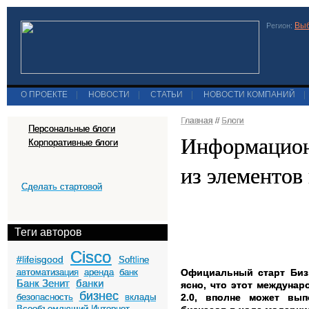
Выб
Регион:
О ПРОЕКТЕ
|
НОВОСТИ
|
СТАТЬИ
|
НОВОСТИ КОМПАНИЙ
|
Главная
//
Блоги
Персональные блоги
Информацион
Корпоративные блоги
из элементов
Сделать стартовой
Теги авторов
Cisco
#lifeisgood
Softline
Официальный старт Би
автоматизация
аренда
банк
Банк Зенит
банки
ясно, что этот междуна
бизнес
2.0, вполне может вып
безопасность
вклады
Всеобъемлющий Интернет