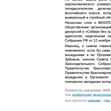
аэрокосмического универ
пятидесятилетие, делег
высочайшего класса, кот
выверенный и стройный об
Несколько слов о МООПС
общественная организация
дискуссий в «Сибири без г
идеология, нацеленная 
Собранию РФ от 12 ноября 
Наконец, о самом главн
невозможно, если бы сам
вошедшими в ее Оргкоми
Зубовым, членом Совета 
Законодательного Собра
Правительство Краснояр
Правительства Красноярско
вхождения в Оргкомитет
пленарное заседание котор
Количество просмотров: 6439
теги:
конференция
,
модернизац
orgkomitet
блог
18.02.2010 05:54 |
→