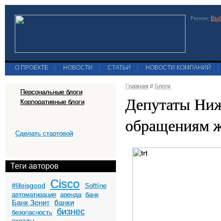
Выб
Регион:
О ПРОЕКТЕ
|
НОВОСТИ
|
СТАТЬИ
|
НОВОСТИ КОМПАНИЙ
|
Главная
//
Блоги
Персональные блоги
Депутаты Ниж
Корпоративные блоги
обращениям ж
Сделать стартовой
Теги авторов
Cisco
#lifeisgood
Softline
автоматизация
аренда
банк
Банк Зенит
банки
бизнес
безопасность
вклады