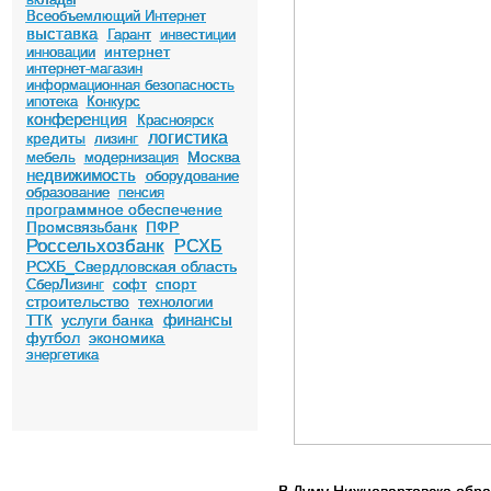
Всеобъемлющий Интернет
выставка
Гарант
инвестиции
интернет
инновации
интернет-магазин
информационная безопасность
ипотека
Конкурс
конференция
Красноярск
логистика
кредиты
лизинг
Москва
мебель
модернизация
недвижимость
оборудование
образование
пенсия
программное обеспечение
Промсвязьбанк
ПФР
Россельхозбанк
РСХБ
РСХБ_Свердловская область
спорт
СберЛизинг
софт
строительство
технологии
финансы
услуги банка
ТТК
футбол
экономика
энергетика
В Думу Нижневартовска обра