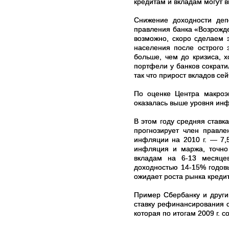
кредитам и вкладам могут в
Снижение доходности депо
правления банка «Возрожде
возможно, скоро сделаем э
населения после острого 
больше, чем до кризиса, 
портфели у банков сократи
так что прирост вкладов се
По оценке Центра макроэк
оказалась выше уровня ин
В этом году средняя ставк
прогнозирует член правл
инфляции на 2010 г. — 7,5
инфляция и маржа, точно
вкладам на 6-13 месяце
доходностью 14-15% годовы
ожидает роста рынка кредит
Пример Сбербанку и други
ставку рефинансирования 
которая по итогам 2009 г.