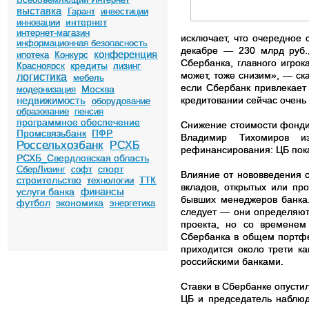
выставка
Гарант
инвестиции
интернет
инновации
интернет-магазин
исключает, что очередное 
информационная безопасность
декабре — 230 млрд руб.,
конференция
ипотека
Конкурс
Сбербанка, главного игрок
кредиты
Красноярск
лизинг
может, тоже снизим», — ска
логистика
мебель
если Сбербанк привлекает 
Москва
модернизация
недвижимость
кредитовании сейчас очень 
оборудование
образование
пенсия
программное обеспечение
Снижение стоимости фондир
Промсвязьбанк
ПФР
Владимир Тихомиров и
Россельхозбанк
РСХБ
рефинансирования: ЦБ пока
РСХБ_Свердловская область
спорт
СберЛизинг
софт
Влияние от нововведения 
строительство
технологии
ТТК
вкладов, открытых или пр
финансы
услуги банка
бывших менеджеров банка.
футбол
экономика
энергетика
следует — они определяют
проекта, но со временем
Сбербанка в общем портфе
приходится около трети к
российскими банками.
Ставки в Сбербанке опустил
ЦБ и председатель наблюд