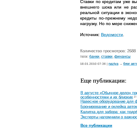
Ставки по кредитам уже вы
внешнего шока или не раз
реальной ситуации в эконо
кредиты по-прежнему недо
нагрузку. Но по мере сниже
Источник:
Ведомости
.
Количество просмотров: 2688
теги:
банки
,
ставки
,
финансы
naziya
блог авт
18.01.2010 07:36 |
→
Еще публикации:
В августе «Обычное дело» п
особенностями и их близких
//
Навесное оборудование для ф
Бронирование и оклейка авто
Калитка для забора: как под
Эксперты напомнили о важнос
Все публикации