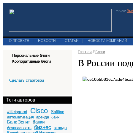
Выб
Регион:
О ПРОЕКТЕ
|
НОВОСТИ
|
СТАТЬИ
|
НОВОСТИ КОМПАНИЙ
|
Главная
//
Блоги
Персональные блоги
В России под
Корпоративные блоги
Сделать стартовой
Теги авторов
Cisco
#lifeisgood
Softline
автоматизация
аренда
банк
Банк Зенит
банки
бизнес
безопасность
вклады
Всеобъемлющий Интернет