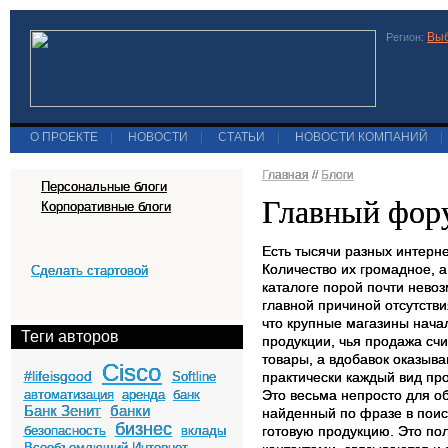
Выб
Регион:
О ПРОЕКТЕ
|
НОВОСТИ
|
СТАТЬИ
|
НОВОСТИ КОМПАНИЙ
|
Главная
//
Блоги
Персональные блоги
Главный фор
Корпоративные блоги
Есть тысячи разных интерн
Количество их громадное, 
Сделать стартовой
каталоге порой почти невоз
главной причиной отсутстви
что крупные магазины начал
Теги авторов
продукции, чья продажа сч
товары, а вдобавок оказыва
Cisco
#lifeisgood
Softline
практически каждый вид про
автоматизация
аренда
банк
Это весьма непросто для об
Банк Зенит
банки
найденный по фразе в пои
бизнес
безопасность
вклады
готовую продукцию. Это по
Всеобъемлющий Интернет