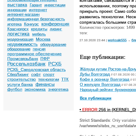
контактами, связываются и
выставка
Гарант
инвестиции
использовании, поэтому пра
интернет
инновации
прикрыть проект. Само соб
интернет-магазин
развились технологии. Неск
информационная безопасность
сопрягалась большими стра
конференция
ипотека
Конкурс
Количество просмотров: 1499
кредиты
Красноярск
лизинг
теги:
логистика
мебель
Москва
модернизация
worksale555
бл
27.10.2020 23:44 |
→
недвижимость
оборудование
образование
пенсия
программное обеспечение
Еще публикации:
Промсвязьбанк
ПФР
Россельхозбанк
РСХБ
РСХБ_Свердловская область
Жёлуди купим Ростов-на-Дон
спорт
СберЛизинг
софт
Дубы Волгоград
// 07.08.2026 00:
строительство
технологии
ТТК
Кофе в розницу Волгоград
// 0
финансы
услуги банка
О желудях Волгоград
// 07.08.2
футбол
экономика
энергетика
Народный рейтинг букмекеров 
Все публикации
•
ERROR:
256 in {KERNEL_DI
Strict Standards
: Only variabl
/var/www/sitebs_ru_usr/data