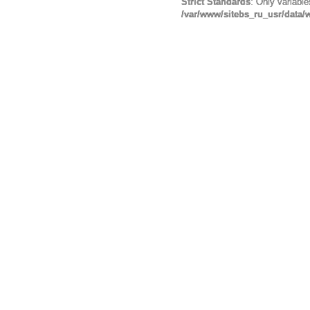
Strict Standards
: Only variabl
/var/www/sitebs_ru_usr/data/