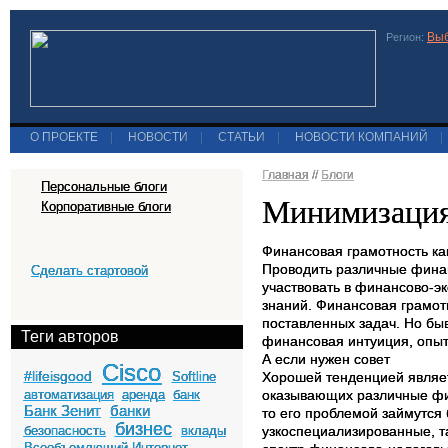
Выб
Регион:
О ПРОЕКТЕ
|
НОВОСТИ
|
СТАТЬИ
|
НОВОСТИ КОМПАНИЙ
|
Главная
//
Блоги
Персональные блоги
Минимизация 
Корпоративные блоги
Финансовая грамотность ка
Проводить различные финан
Сделать стартовой
участвовать в финансово-э
знаний. Финансовая грамот
поставленных задач. Но бы
Теги авторов
финансовая интуиция, опыт
А если нужен совет
Cisco
#lifeisgood
Softline
Хорошей тенденцией являет
автоматизация
аренда
банк
оказывающих различные фин
Банк Зенит
банки
то его проблемой займутся 
бизнес
безопасность
вклады
узкоспециализированные, т
Всеобъемлющий Интернет