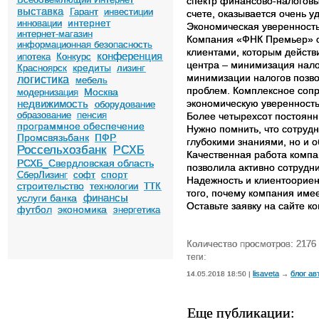
спектр финансово-налоговых
выставка
Гарант
инвестиции
счете, оказывается очень 
интернет
инновации
Экономическая уверенност
интернет-магазин
Компания «ФНК Премьер» от
информационная безопасность
клиентами, которым действ
конференция
ипотека
Конкурс
центра – минимизация нало
кредиты
Красноярск
лизинг
минимизации налогов позв
логистика
мебель
проблем. Комплексное сопр
Москва
модернизация
недвижимость
экономическую уверенность
оборудование
образование
пенсия
Более четырехсот постоянн
программное обеспечение
Нужно помнить, что сотруд
Промсвязьбанк
ПФР
глубокими знаниями, но и о
Россельхозбанк
РСХБ
Качественная работа компа
РСХБ_Свердловская область
позволила активно сотрудн
спорт
СберЛизинг
софт
Надежность и клиентоориен
строительство
технологии
ТТК
того, почему компания име
финансы
услуги банка
Оставьте заявку на сайте к
футбол
экономика
энергетика
Количество просмотров: 2176
теги:
lisaveta
блог ав
14.05.2018 18:50 |
→
Еще публикации: