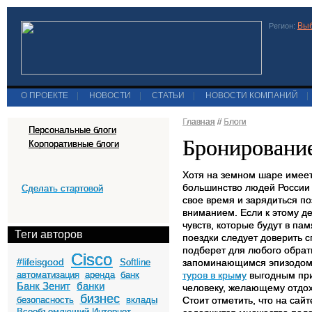
Выб
Регион:
О ПРОЕКТЕ
|
НОВОСТИ
|
СТАТЬИ
|
НОВОСТИ КОМПАНИЙ
|
Главная
//
Блоги
Персональные блоги
Бронировани
Корпоративные блоги
Хотя на земном шаре имеет
большинство людей России 
Сделать стартовой
свое время и зарядиться п
вниманием. Если к этому д
чувств, которые будут в п
Теги авторов
поездки следует доверить 
подберет для любого обрат
Cisco
#lifeisgood
Softline
запоминающимся эпизодом 
автоматизация
аренда
банк
туров в крыму
выгодным при
Банк Зенит
банки
человеку, желающему отдох
бизнес
безопасность
вклады
Стоит отметить, что на сай
Всеобъемлющий Интернет