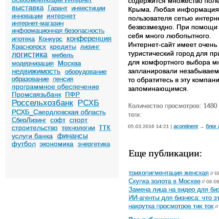
содержится множество поле
выставка
Гарант
инвестиции
Крыма. Любая информация, 
интернет
инновации
пользователя сетью интерн
интернет-магазин
безвозмездно. При помощи 
информационная безопасность
себя много любопытного.
конференция
ипотека
Конкурс
Интернет-сайт имеет очень
кредиты
Красноярск
лизинг
туристический город для пр
логистика
мебель
для комфортного выбора мн
Москва
модернизация
недвижимость
запланировали незабываемы
оборудование
образование
пенсия
то обратитесь в эту компа
программное обеспечение
запоминающимся.
Промсвязьбанк
ПФР
Россельхозбанк
РСХБ
Количество просмотров: 1480
РСХБ_Свердловская область
теги:
спорт
СберЛизинг
софт
acontinent
блог
строительство
05.03.2016 14:21 |
→
технологии
ТТК
финансы
услуги банка
футбол
экономика
энергетика
Еще публикации:
трихопигментация женская
// 0
Скупка золота в Москве
// 08.0
Замена лица на видео для биз
ИИ-агенты для бизнеса: что э
накрутка просмотров тик ток
//