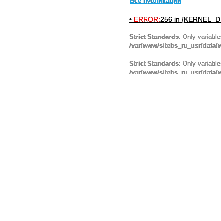
Все публикации
•
ERROR:
256 in {KERNEL_DI
Strict Standards
: Only variabl
/var/www/sitebs_ru_usr/data
Strict Standards
: Only variabl
/var/www/sitebs_ru_usr/data/