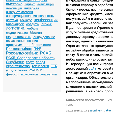
микрозайма в банке придет
выставка
Гарант
инвестиции
включая справку о заработн
интернет
инновации
было, к несчастью, не всяк
интернет-магазин
оформлению кредита, именн
информационная безопасность
получить займ в интернете.
конференция
ипотека
Конкурс
Как получить небольшой за
кредиты
Красноярск
лизинг
В данное время в Украине 
логистика
мебель
услуги онлайн кредитовани
Москва
модернизация
недвижимость
данному сервису оформить м
оборудование
образование
пенсия
паспорт, идентификационный
программное обеспечение
Одно из главных преимущес
Промсвязьбанк
ПФР
по займу обрабатывается з
Россельхозбанк
РСХБ
карту. В связи с этим онл
РСХБ_Свердловская область
небольших финансовых зат
спорт
СберЛизинг
софт
Интересующую вас информа
строительство
технологии
ТТК
достоверный
сайт
, который
финансы
услуги банка
Прежде чем обратиться в к
футбол
экономика
энергетика
организации. Обязательно в
малоприятные неожиданност
компании с положительной р
решением, а не новой проб
Количество просмотров: 1689
теги:
acontinent
блог
16.02.2016 12:14 |
→