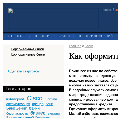
Выб
Регион:
О ПРОЕКТЕ
|
НОВОСТИ
|
СТАТЬИ
|
НОВОСТИ КОМПАНИЙ
|
Главная
//
Блоги
Персональные блоги
Как оформить
Корпоративные блоги
Почти все из нас по собств
Сделать стартовой
материальные средства до 
пожелал новое платье. Вс
многие из них заставляют д
Теги авторов
В подобных случаях самое 
микрокредитования в данно
Cisco
#lifeisgood
Softline
специализированных компан
автоматизация
аренда
банк
предоставления кредита.
Банк Зенит
банки
Где лучше оформить микро
бизнес
безопасность
вклады
Малый займ есть возможнос
Всеобъемлющий Интернет