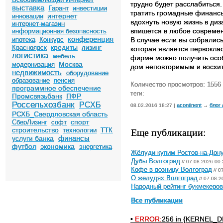
трудно будет расслабиться
выставка
Гарант
инвестиции
тратить громадные финансы
интернет
инновации
вдохнуть новую жизнь в диз
интернет-магазин
впишется в любое современ
информационная безопасность
конференция
ипотека
Конкурс
В случае если вы собралис
кредиты
Красноярск
лизинг
которая является первоклас
логистика
мебель
фирме можно получить особ
Москва
модернизация
дом неповторимым и восхи
недвижимость
оборудование
образование
пенсия
Количество просмотров: 1556
программное обеспечение
теги:
Промсвязьбанк
ПФР
Россельхозбанк
РСХБ
acontinent
блог
08.02.2016 18:27 |
→
РСХБ_Свердловская область
спорт
СберЛизинг
софт
Еще публикации:
строительство
технологии
ТТК
финансы
услуги банка
футбол
экономика
энергетика
Жёлуди купим Ростов-на-Дон
Дубы Волгоград
// 07.08.2026 00:
Кофе в розницу Волгоград
// 0
О желудях Волгоград
// 07.08.2
Народный рейтинг букмекеров 
Все публикации
•
ERROR:
256 in {KERNEL_DI