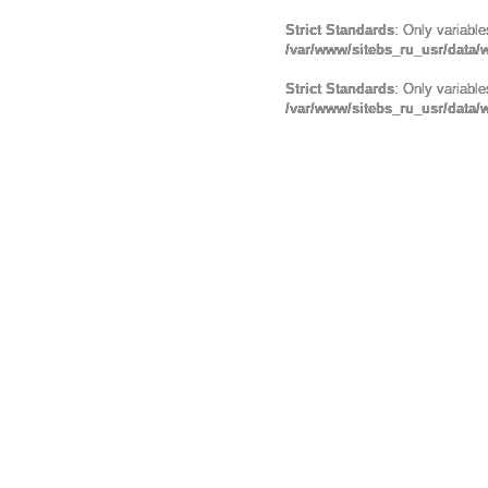
Strict Standards
: Only variabl
/var/www/sitebs_ru_usr/data
Strict Standards
: Only variabl
/var/www/sitebs_ru_usr/data/