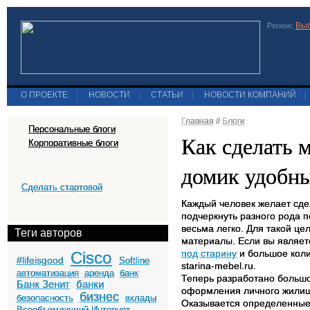
Выб
Регион:
О ПРОЕКТЕ
|
НОВОСТИ
|
СТАТЬИ
|
НОВОСТИ КОМПАНИЙ
|
Главная
//
Блоги
Персональные блоги
Как сделать 
Корпоративные блоги
домик удобн
Сделать стартовой
Каждый человек желает сде
подчеркнуть разного рода
весьма легко. Для такой це
Теги авторов
материалы. Если вы являет
под старину
и большое коли
Cisco
#lifeisgood
Softline
starina-mebel.ru.
автоматизация
аренда
банк
Теперь разработано большо
Банк Зенит
банки
оформления личного жилища
бизнес
безопасность
вклады
Оказывается определенные 
Всеобъемлющий Интернет