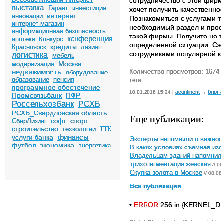
сотрудничество с этой фир
выставка
Гарант
инвестиции
хочет получить качественно
интернет
инновации
Познакомиться с услугами т
интернет-магазин
необходимый раздел и прос
информационная безопасность
такой фирмы. Получите не 
конференция
ипотека
Конкурс
определенной ситуации. Сэ
кредиты
Красноярск
лизинг
сотрудниками популярной 
логистика
мебель
Москва
модернизация
недвижимость
Количество просмотров: 1674
оборудование
образование
пенсия
теги:
программное обеспечение
acontinent
блог
10.01.2016 15:24 |
→
Промсвязьбанк
ПФР
Россельхозбанк
РСХБ
РСХБ_Свердловская область
Еще публикации:
спорт
СберЛизинг
софт
строительство
технологии
ТТК
финансы
услуги банка
Эксперты напомнили о важнос
футбол
экономика
энергетика
В каких условиях съемная и
Владельцам зданий напомнили
трихопигментация женская
// 0
Скупка золота в Москве
// 08.0
Все публикации
•
ERROR:
256 in {KERNEL_DI