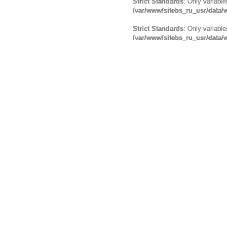
Strict Standards
: Only variabl
/var/www/sitebs_ru_usr/data
Strict Standards
: Only variabl
/var/www/sitebs_ru_usr/data/