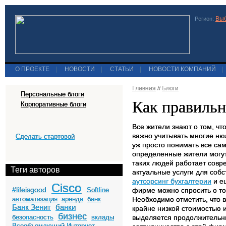
Выб
Регион:
О ПРОЕКТЕ
|
НОВОСТИ
|
СТАТЬИ
|
НОВОСТИ КОМПАНИЙ
|
Главная
//
Блоги
Персональные блоги
Как правильн
Корпоративные блоги
Все жители знают о том, чт
важно учитывать многие ню
Сделать стартовой
уж просто понимать все са
определенные жители могут 
таких людей работает совре
Теги авторов
актуальные услуги для собс
аутсорсинг бухгалтерии
и ещ
Cisco
#lifeisgood
Softline
фирме можно спросить о то
автоматизация
аренда
банк
Необходимо отметить, что в
Банк Зенит
банки
крайне низкой стоимостью 
бизнес
безопасность
вклады
выделяется продолжительн
Всеобъемлющий Интернет