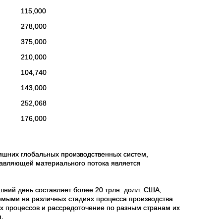
115,000
278,000
375,000
210,000
104,740
143,000
252,068
176,000
няшних глобальных производственных систем,
тавляющей материального потока является
ний день составляет более 20 трлн. долл. США,
емыми на различных стадиях процесса производства
ых процессов и рассредоточение по разным странам их
.