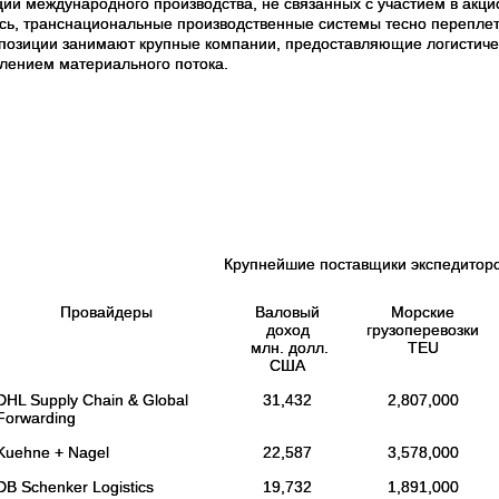
ции международного производства, не связанных с участием в акци
сь, транснациональные производственные системы тесно переплета
позиции занимают крупные компании, предоставляющие логистичес
лением материального потока.
Крупнейшие поставщики экспедиторск
Провайдеры
Валовый
Морские
доход
грузоперевозки
млн. долл.
TEU
США
DHL Supply Chain & Global
31,432
2,807,000
Forwarding
Kuehne + Nagel
22,587
3,578,000
DB Schenker Logistics
19,732
1,891,000