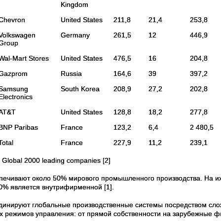
Kingdom
Chevron
United States
211,8
21,4
253,8
Volkswagen
Germany
261,5
12
446,9
Group
Wal-Mart Stores
United States
476,5
16
204,8
Gazprom
Russia
164,6
39
397,2
Samsung
South Korea
208,9
27,2
202,8
Electronics
AT&T
United States
128,8
18,2
277,8
BNP Paribas
France
123,2
6,4
2 480,5
Total
France
227,9
11,2
239,1
 Global 2000 leading companies [2]
печивают около 50% мирового промышленного производства. На их
0% является внутрифирменной [1].
динируют глобальные производственные системы посредством сло
х режимов управления: от прямой собственности на зарубежные ф