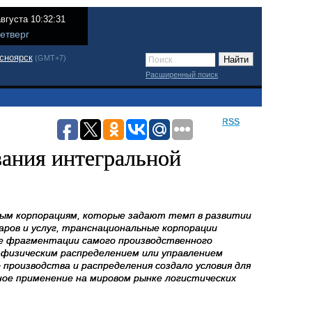
августа 10:32:31
етверг
сноярск
(GMT+7)
Расширенный поиск
RSS
ания интегральной
ным корпорациям, которые задают темп в развитии
аров и услуг, транснациональные корпорации
же фрагментации самого производственного
я физическим распределением или управлением
производства и распределения создало условия для
ное применение на мировом рынке логистических