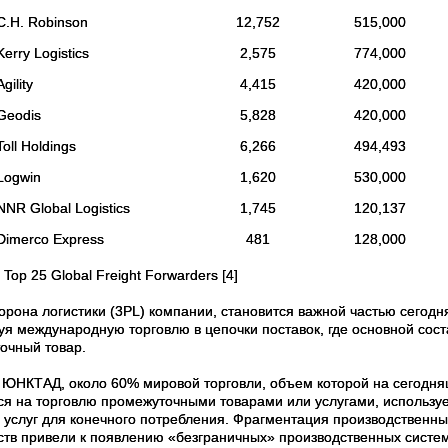
C.H. Robinson
12,752
515,000
Kerry Logistics
2,575
774,000
Agility
4,415
420,000
Geodis
5,828
420,000
Toll Holdings
6,266
494,493
Logwin
1,620
530,000
NNR Global Logistics
1,745
120,137
Dimerco Express
481
128,000
: Top 25 Global Freight Forwarders [4]
торона логистики (3PL) компании, становится важной частью сегод
уя международную торговлю в цепочки поставок, где основной сос
очный товар.
 ЮНКТАД, около 60% мировой торговли, объем которой на сегодняш
ся на торговлю промежуточными товарами или услугами, использу
и услуг для конечного потребления. Фрагментация производственн
ств привели к появлению «безграничных» производственных систем