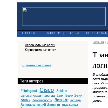
О ПРОЕКТЕ
|
НОВОСТИ
|
СТАТЬИ
|
НОВОСТИ КО
Главная
//
Персональные блоги
Корпоративные блоги
Тран
логи
Сделать стартовой
В глобал
всей мир
Теги авторов
способст
процесса
Cisco
#lifeisgood
Softline
материал
Банк Зенит
автоматизация
аренда
банк
появлени
бизнес
банки
безопасность
вклады
услуг.
выставка
Всеобъемлющий Интернет