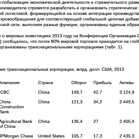
 глобализации экономической деятельности и стремительного раз
роизводители стремятся разработать и организовать стратегическ
ой логистикой, формирующейся на основе интеграции производства
 кровообращения для соответствующей глобальной цепочки добавл
еской сети, выполняя разные функции, организованы единым образ
е о мировых инвестициях 2013 году на Конференции Организации 
 сообщалось, что почти 80% мировой торговли приходится на глоб
организованы транснациональными корпорациями (табл. 1).
ие транснациональные корпорации, млрд. долл. США, 2013
Компания
Страна
Оборот
Прибыль
Активы
ICBC
China
148,7
42,7
3 124,9
China
China
121,3
34,2
2 449,5
Construction
Bank
Agricultural Bank
China
136,4
27
2 405,4
of China
JPMorgan Chase
United States
105,7
17,3
2 435,3