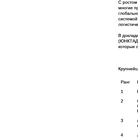
С ростом
многие п
глобальн
системой
логистич
В доклад
(ЮНКТАД)
которые 
Крупнейш
Ранг
1
2
3
4