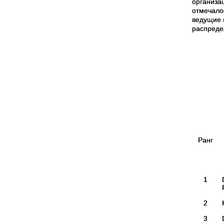
организа
отмечало
ведущие 
распреде
Ранг
1
2
3