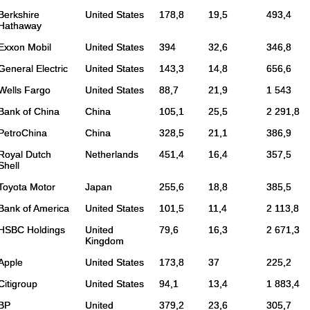
Berkshire
United States
178,8
19,5
493,4
Hathaway
Exxon Mobil
United States
394
32,6
346,8
General Electric
United States
143,3
14,8
656,6
Wells Fargo
United States
88,7
21,9
1 543
Bank of China
China
105,1
25,5
2 291,8
PetroChina
China
328,5
21,1
386,9
Royal Dutch
Netherlands
451,4
16,4
357,5
Shell
Toyota Motor
Japan
255,6
18,8
385,5
Bank of America
United States
101,5
11,4
2 113,8
HSBC Holdings
United
79,6
16,3
2 671,3
Kingdom
Apple
United States
173,8
37
225,2
Citigroup
United States
94,1
13,4
1 883,4
BP
United
379,2
23,6
305,7