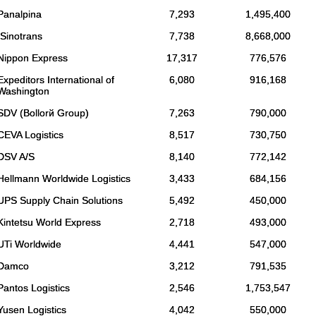
Panalpina
7,293
1,495,400
Sinotrans
7,738
8,668,000
Nippon Express
17,317
776,576
Expeditors International of
6,080
916,168
Washington
SDV (Bollorй Group)
7,263
790,000
CEVA Logistics
8,517
730,750
DSV A/S
8,140
772,142
Hellmann Worldwide Logistics
3,433
684,156
UPS Supply Chain Solutions
5,492
450,000
Kintetsu World Express
2,718
493,000
UTi Worldwide
4,441
547,000
Damco
3,212
791,535
Pantos Logistics
2,546
1,753,547
Yusen Logistics
4,042
550,000