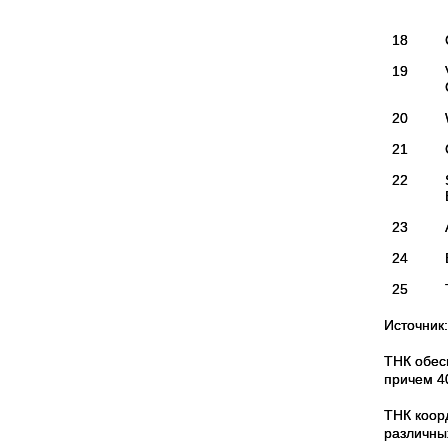
18
19
20
21
22
23
24
25
Источник:
ТНК обес
причем 4
ТНК коор
различны