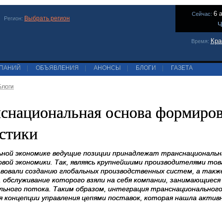
6 
Сейчас:
Выбрать регион
Регион:
Ч
Кра
Время:
МПАНИЙ
|
ОБЪЯВЛЕНИЯ
|
АНОНСЫ
|
БЛОГИ
|
ГАЗЕТА
Блоги
снациональная основа формиров
стики
ьной экономике ведущие позиции принадлежат транснациональ
овой экономики. Так, являясь крупнейшими производителями тов
вовали созданию глобальных производственных систем, а так
, обслуживание которого взяли на себя компании, занимающиес
ьного потока. Таким образом, интеграция транснационального 
я концепции управления цепями поставок, которая нашла актив