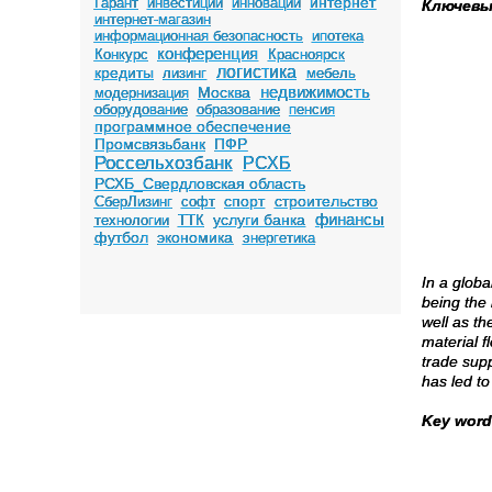
интернет
Гарант
инвестиции
инновации
Ключевы
интернет-магазин
информационная безопасность
ипотека
конференция
Конкурс
Красноярск
логистика
кредиты
лизинг
мебель
недвижимость
Москва
модернизация
оборудование
образование
пенсия
программное обеспечение
Промсвязьбанк
ПФР
Россельхозбанк
РСХБ
РСХБ_Свердловская область
спорт
строительство
СберЛизинг
софт
финансы
услуги банка
технологии
ТТК
футбол
экономика
энергетика
In a globa
being the 
well as th
material f
trade supp
has led to
Key wor