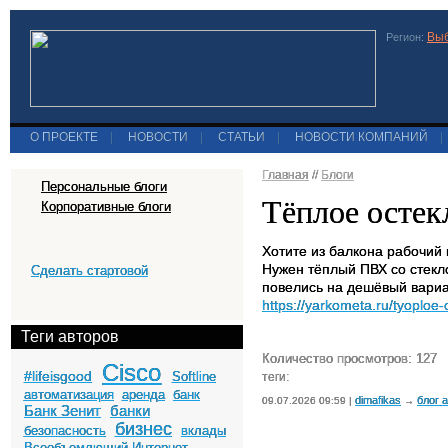
Выб
Регион:
О ПРОЕКТЕ
|
НОВОСТИ
|
СТАТЬИ
|
НОВОСТИ КОМПАНИЙ
|
Главная
//
Блоги
Персональные блоги
Тёплое остек
Корпоративные блоги
Хотите из балкона рабочий
Нужен тёплый ПВХ со стекло
Сделать стартовой
повелись на дешёвый вариа
https://yarkometa.ru/tyoploe-
Теги авторов
Количество просмотров: 127
Cisco
#lifeisgood
Softline
теги:
автоматизация
аренда
банк
dimafikas
блог 
09.07.2026 09:59 |
→
Банк Зенит
банки
бизнес
безопасность
вклады
Всеобъемлющий Интернет