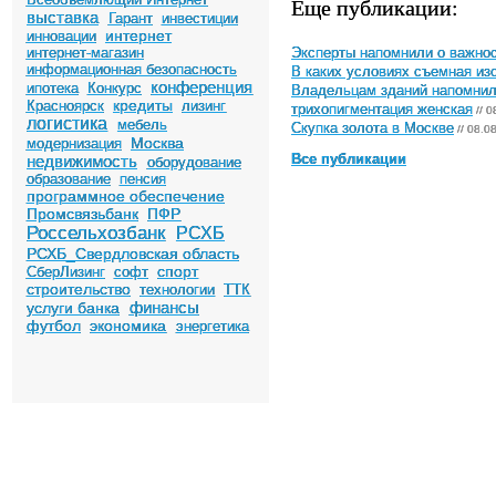
Еще публикации:
выставка
Гарант
инвестиции
интернет
инновации
интернет-магазин
Эксперты напомнили о важнос
информационная безопасность
В каких условиях съемная и
конференция
ипотека
Конкурс
Владельцам зданий напомнили
кредиты
Красноярск
лизинг
трихопигментация женская
// 0
логистика
мебель
Скупка золота в Москве
// 08.0
Москва
модернизация
недвижимость
Все публикации
оборудование
образование
пенсия
программное обеспечение
Промсвязьбанк
ПФР
Россельхозбанк
РСХБ
РСХБ_Свердловская область
спорт
СберЛизинг
софт
строительство
технологии
ТТК
финансы
услуги банка
футбол
экономика
энергетика