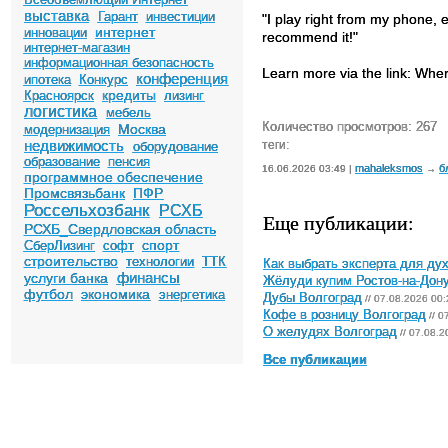
выставка
Гарант
инвестиции
"I play right from my phone, e
интернет
инновации
recommend it!"
интернет-магазин
информационная безопасность
Learn more via the link: Whe
конференция
ипотека
Конкурс
кредиты
Красноярск
лизинг
логистика
мебель
Количество просмотров: 267
Москва
модернизация
недвижимость
теги:
оборудование
образование
пенсия
mahaleksmos
б
16.06.2026 03:49 |
→
программное обеспечение
Промсвязьбанк
ПФР
Россельхозбанк
РСХБ
Еще публикации:
РСХБ_Свердловская область
спорт
СберЛизинг
софт
строительство
технологии
ТТК
Как выбрать эксперта для ду
финансы
услуги банка
Жёлуди купим Ростов-на-Дон
футбол
экономика
энергетика
Дубы Волгоград
// 07.08.2026 00:
Кофе в розницу Волгоград
// 0
О желудях Волгоград
// 07.08.2
Все публикации