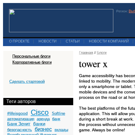
Выб
Регион:
О ПРОЕКТЕ
|
НОВОСТИ
|
СТАТЬИ
|
НОВОСТИ КОМПАНИЙ
|
Главная
//
Блоги
Персональные блоги
tower x
Корпоративные блоги
Game accessibility has become
linked to mobility. The modern 
Сделать стартовой
only a smartphone or tablet. 
mobile devices and the conveni
process on the road or at ho
Теги авторов
The best platforms of the fut
Cisco
#lifeisgood
Softline
application. This will allow y
автоматизация
аренда
банк
during a short break at work.
Банк Зенит
банки
the process without unnecessa
бизнес
безопасность
вклады
game. Always be online!
Всеобъемлющий Интернет