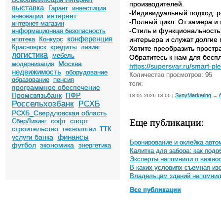
производителей.
выставка
Гарант
инвестиции
-Индивидуальный подход: р
интернет
инновации
-Полный цикл: От замера и
интернет-магазин
-Стиль и функциональность
информационная безопасность
конференция
ипотека
Конкурс
интерьера и служат долгие 
кредиты
Красноярск
лизинг
Хотите преобразить простр
логистика
мебель
Обратитесь к нам для беспл
Москва
модернизация
https://supersvar.ru/smart-
недвижимость
оборудование
Количество просмотров: 95
образование
пенсия
теги:
программное обеспечение
Промсвязьбанк
ПФР
SvoyMarketing
18.05.2026 13:00 |
→
Россельхозбанк
РСХБ
РСХБ_Свердловская область
Еще публикации:
спорт
СберЛизинг
софт
строительство
технологии
ТТК
финансы
услуги банка
Бронирование и оклейка авто
футбол
экономика
энергетика
Калитка для забора: как под
Эксперты напомнили о важнос
В каких условиях съемная и
Владельцам зданий напомнили
Все публикации