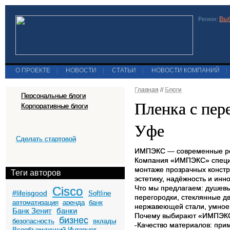
Выб
Регион:
О ПРОЕКТЕ
|
НОВОСТИ
|
СТАТЬИ
|
НОВОСТИ КОМПАНИЙ
|
Главная
//
Блоги
Персональные блоги
Пленка с пер
Корпоративные блоги
Уфе
Сделать стартовой
ИМПЭКС — современные реш
Компания «ИМПЭКС» специа
монтаже прозрачных констр
Теги авторов
эстетику, надёжность и инн
Что мы предлагаем: душевы
Cisco
#lifeisgood
Softline
перегородки, стеклянные дв
автоматизация
аренда
банк
нержавеющей стали, умное 
Банк Зенит
банки
Почему выбирают «ИМПЭК
бизнес
безопасность
вклады
-Качество материалов: при
Всеобъемлющий Интернет