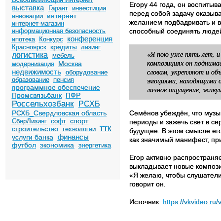
Егору 44 года, он воспиты
выставка
Гарант
инвестиции
перед собой задачу оказыв
интернет
инновации
желанием подбадривать и в
интернет-магазин
информационная безопасность
способный соединять людей
конференция
ипотека
Конкурс
кредиты
Красноярск
лизинг
«Я пою уже пять лет, и
логистика
мебель
композициях он поднима
Москва
модернизация
словам, укрепляют и об
недвижимость
оборудование
образование
пенсия
эмоциями, находящими о
программное обеспечение
личное ощущение, живущ
Промсвязьбанк
ПФР
Россельхозбанк
РСХБ
Семёнов убеждён, что музы
РСХБ_Свердловская область
спорт
СберЛизинг
софт
периоды и зажечь свет в се
строительство
технологии
ТТК
будущее. В этом смысле его
финансы
услуги банка
как значимый манифест, п
футбол
экономика
энергетика
Егор активно распространяе
выкладывает новые компози
«Я желаю, чтобы слушатели
говорит он.
Источник:
https://vkvideo.r