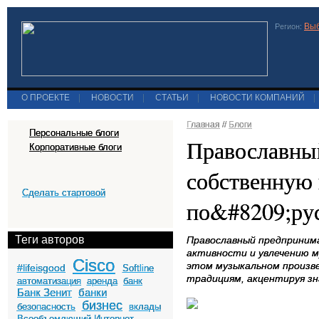
Выб
Регион:
О ПРОЕКТЕ
|
НОВОСТИ
|
СТАТЬИ
|
НОВОСТИ КОМПАНИЙ
|
Главная
//
Блоги
Персональные блоги
Православны
Корпоративные блоги
собственную
Сделать стартовой
по&#8209;ру
Теги авторов
Православный предпринима
активности и увлечению м
Cisco
этом музыкальном произве
#lifeisgood
Softline
традициям, акцентируя зн
автоматизация
аренда
банк
Банк Зенит
банки
бизнес
безопасность
вклады
Всеобъемлющий Интернет