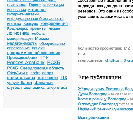
собственные накопления и
выставка
Гарант
инвестиции
подходят как для долговре
интернет
инновации
резервов. Это один из осо
интернет-магазин
уменьшить зависимость от
информационная безопасность
конференция
ипотека
Конкурс
кредиты
Красноярск
лизинг
логистика
мебель
Москва
модернизация
недвижимость
оборудование
образование
пенсия
Количество просмотров: 142
программное обеспечение
теги:
Промсвязьбанк
ПФР
dimafikas
блог 
16.05.2026 16:26 |
→
Россельхозбанк
РСХБ
РСХБ_Свердловская область
спорт
СберЛизинг
софт
Еще публикации:
строительство
технологии
ТТК
финансы
услуги банка
футбол
экономика
энергетика
Жёлуди купим Ростов-на-Дон
Дубы Волгоград
// 07.08.2026 00:
Кофе в розницу Волгоград
// 0
О желудях Волгоград
// 07.08.2
Народный рейтинг букмекеров 
Все публикации