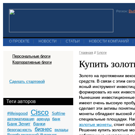
Выб
Регион:
О ПРОЕКТЕ
|
НОВОСТИ
|
СТАТЬИ
|
НОВОСТИ КОМПАНИЙ
|
Главная
//
Блоги
Персональные блоги
Купить золо
Корпоративные блоги
Золото на протяжении веко
средств. В связи с этим се
Сделать стартовой
ясный инструмент инвестиц
формировать из них инвес
Нынешние инвестиционные 
Теги авторов
имеют очень высокую пробу
сделает эти активы понятн
Cisco
#lifeisgood
Softline
монеты обладают высокой л
автоматизация
аренда
банк
специальные площадки. Наб
Банк Зенит
банки
золотые монеты
, стоит ос
бизнес
безопасность
вклады
Решение купить золотые мо
Всеобъемлющий Интернет