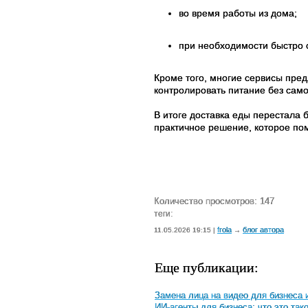
во время работы из дома;
при необходимости быстро 
Кроме того, многие сервисы пре
контролировать питание без само
В итоге доставка еды перестала 
практичное решение, которое пом
Количество просмотров: 147
теги:
frola
блог автора
11.05.2026 19:15 |
→
Еще публикации:
Замена лица на видео для бизнеса 
ИИ-агенты для бизнеса: что это так