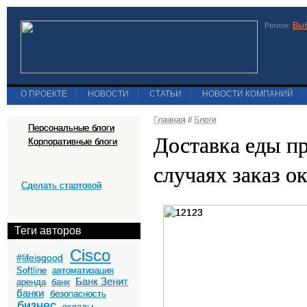
Выб
Регион:
О ПРОЕКТЕ
|
НОВОСТИ
|
СТАТЬИ
|
НОВОСТИ КОМПАНИЙ
|
Главная
//
Блоги
Персональные блоги
Доставка еды п
Корпоративные блоги
случаях заказ о
Сделать стартовой
Теги авторов
Cisco
#lifeisgood
Softline
автоматизация
Банк Зенит
аренда
банк
банки
безопасность
бизнес
вклады