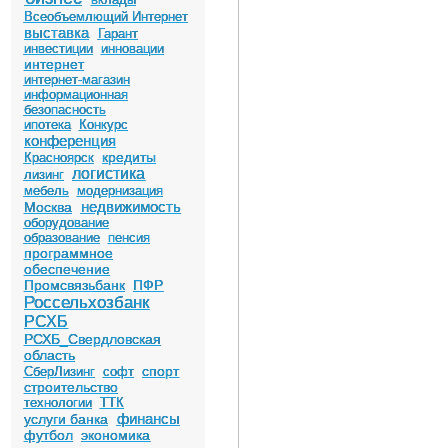
Всеобъемлющий Интернет
выставка
Гарант
инвестиции
инновации
интернет
интернет-магазин
информационная
безопасность
ипотека
Конкурс
конференция
кредиты
Красноярск
логистика
лизинг
мебель
модернизация
недвижимость
Москва
оборудование
образование
пенсия
программное
обеспечение
Промсвязьбанк
ПФР
Россельхозбанк
РСХБ
РСХБ_Свердловская
область
спорт
СберЛизинг
софт
строительство
технологии
ТТК
финансы
услуги банка
футбол
экономика