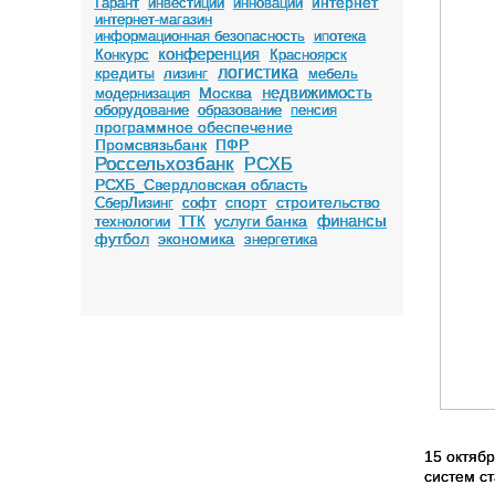
интернет
Гарант
инвестиции
инновации
интернет-магазин
информационная безопасность
ипотека
конференция
Конкурс
Красноярск
логистика
кредиты
лизинг
мебель
недвижимость
Москва
модернизация
оборудование
образование
пенсия
программное обеспечение
Промсвязьбанк
ПФР
Россельхозбанк
РСХБ
РСХБ_Свердловская область
спорт
строительство
СберЛизинг
софт
финансы
услуги банка
технологии
ТТК
футбол
экономика
энергетика
15 октяб
систем с