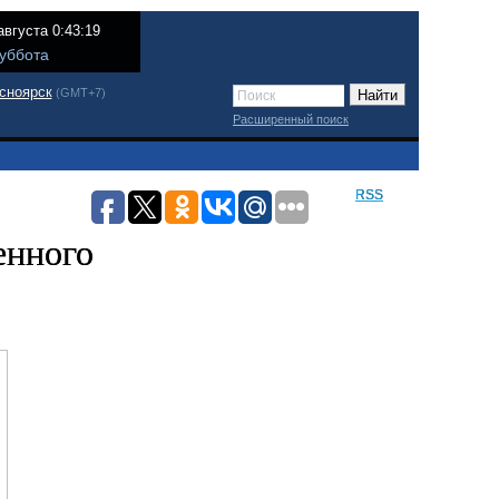
августа 0:43:19
уббота
сноярск
(GMT+7)
Расширенный поиск
RSS
енного