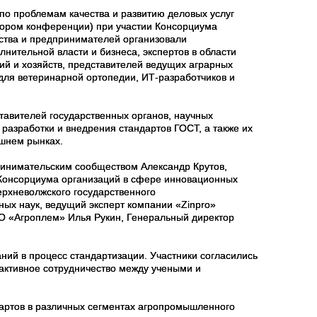
о проблемам качества и развитию деловых услуг
тором конференции) при участии Консорциума
ства и предпринимателей организовали
нительной власти и бизнеса, экспертов в области
ий и хозяйств, представителей ведущих аграрных
для ветеринарной ортопедии, ИТ-разработчиков и
тавителей государственных органов, научных
разработки и внедрения стандартов ГОСТ, а также их
ешнем рынках.
ринимательским сообществом Александр Крутов,
 Консорциума организаций в сфере инновационных
ерхневолжского государственного
ных наук, ведущий эксперт компании «Zinpro»
О «Агроплем» Илья Рукин, Генеральный директор
ний в процесс стандартизации. Участники согласились
 активное сотрудничество между учеными и
артов в различных сегментах агропромышленного