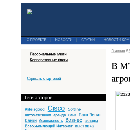
О ПРОЕКТЕ
|
НОВОСТИ
|
СТАТЬИ
|
НОВОСТИ КО
Главная
//
Персональные блоги
Корпоративные блоги
В М
агро
Сделать стартовой
Теги авторов
Cisco
#lifeisgood
Softline
Банк Зенит
автоматизация
аренда
банк
бизнес
банки
безопасность
вклады
выставка
Всеобъемлющий Интернет