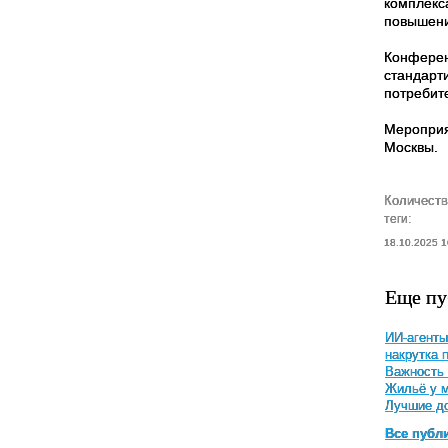
комплекс
повышени
Конферен
стандарт
потребит
Мероприя
Москвы.
Количеств
теги:
18.10.2025 1
Еще пу
ИИ-агенты
накрутка 
Важность 
Жильё у м
Лучшие до
Все публ