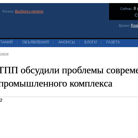
8 
Сейчас:
Выбрать регион
Регион:
С
Кра
Время:
МПАНИЙ
|
ОБЪЯВЛЕНИЯ
|
АНОНСЫ
|
БЛОГИ
|
ГАЗЕТА
Блоги
ТПП обсудили проблемы соврем
промышленного комплекса