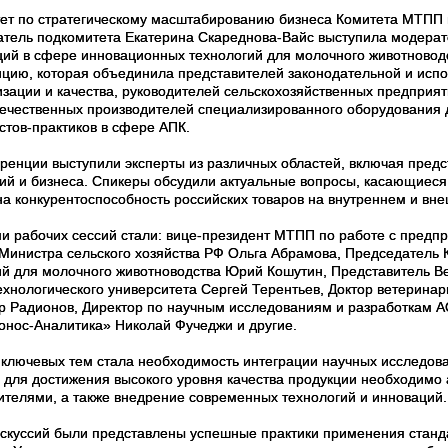
ет по стратегическому масштабированию бизнеса Комитета МТПП п
атель подкомитета Екатерина Скареднова-Вайс выступила модера
ций в сфере инновационных технологий для молочного животновод
цию, которая объединила представителей законодательной и испол
изации и качества, руководителей сельскохозяйственных предприят
течественных производителей специализированного оборудования 
стов-практиков в сфере АПК.
ренции выступили эксперты из различных областей, включая предс
ий и бизнеса. Спикеры обсудили актуальные вопросы, касающиеся 
на конкурентоспособность российских товаров на внутреннем и вн
и рабочих сессий стали: вице-президент МТПП по работе с предп
 Министра сельского хозяйства РФ Ольга Абрамова, Председатель
ий для молочного животноводства Юрий Кошутин, Представитель В
ехнологического университета Сергей Терентьев, Доктор ветеринар
р Радионов, Директор по научным исследованиям и разработкам А
нос-Аналитика» Николай Фучеджи и другие.
 ключевых тем стала необходимость интеграции научных исследова
то для достижения высокого уровня качества продукции необходимо
ителями, а также внедрение современных технологий и инноваций.
искуссий были представлены успешные практики применения станд