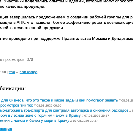
а. Участники поделились опытом и идеями, которые могут способс
ю качества продукции.
ция завершилась предложением о создании рабочей группы для р
изации в АПК, что позволит более эффективно решать возникающи
елей к отечественной продукции.
тие проведено при поддержке Правительства Москвы и Департамен
о просмотров: 370
frola
блог автора
6:50 |
→
бликации:
 для бизнеса: что это такое и какие задачи они помогают решать
// 08.08.2
просмотров тик ток
// 08.08.2026 00:09
мониторинга транспорта для контроля автопарка и снижения расходов
//
оря в лесной зоне с горячим чаном в Крыму
// 07.08.2026 20:37
мики с чаном и баней у моря в Крыму
// 07.08.2026 20:17
икации