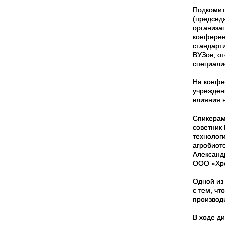
Подкомит
(председ
организа
конферен
стандарт
ВУЗов, о
специали
На конфе
учрежден
влияния 
Спикерам
советник
технолог
агробиот
Александ
ООО «Хро
Одной из
с тем, ч
производ
В ходе д