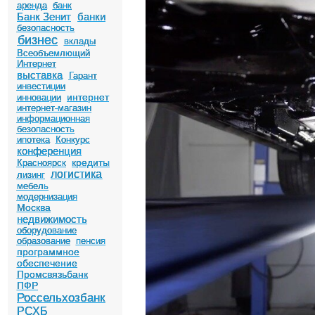
аренда
банк
Банк Зенит
банки
безопасность
бизнес
вклады
Всеобъемлющий
Интернет
выставка
Гарант
инвестиции
интернет
инновации
интернет-магазин
информационная
безопасность
ипотека
Конкурс
конференция
кредиты
Красноярск
логистика
лизинг
мебель
модернизация
Москва
недвижимость
оборудование
образование
пенсия
программное
обеспечение
Промсвязьбанк
ПФР
Россельхозбанк
РСХБ