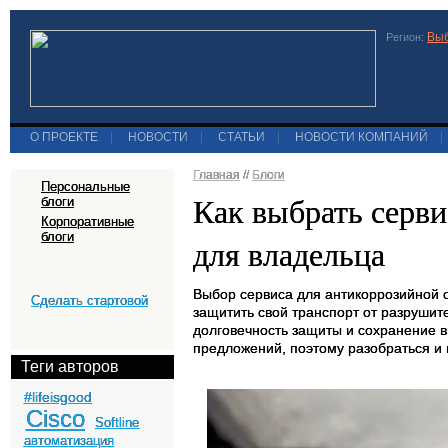
Выб
Регион:
О ПРОЕКТЕ
|
НОВОСТИ
|
СТАТЬИ
|
НОВОСТИ КОМПАНИЙ
|
Главная
//
Блоги
Персональные
Как выбрать серви
блоги
Корпоративные
блоги
для владельца
Выбор сервиса для антикоррозийной 
Сделать стартовой
защитить свой транспорт от разрушит
долговечность защиты и сохранение 
предложений, поэтому разобраться и 
Теги авторов
#lifeisgood
Cisco
Softline
автоматизация