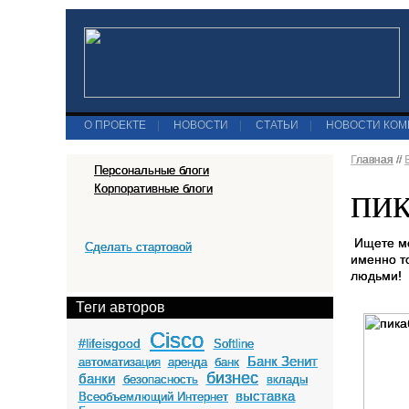
О ПРОЕКТЕ
|
НОВОСТИ
|
СТАТЬИ
|
НОВОСТИ КО
Главная
//
Персональные блоги
Корпоративные блоги
ПИКА
Ищете ме
Сделать стартовой
именно т
людьми!
Теги авторов
Cisco
#lifeisgood
Softline
Банк Зенит
автоматизация
аренда
банк
бизнес
банки
безопасность
вклады
выставка
Всеобъемлющий Интернет