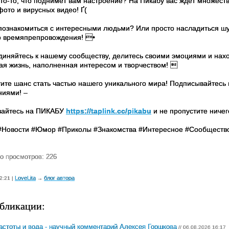
что-то, что поднимет вам настроение? На Пикабу вас ждет множест
ото и вирусных видео! Ґ(
 познакомиться с интересными людьми? Или просто насладиться шут
о времяпрепровождения! •
диняйтесь к нашему сообществу, делитесь своими эмоциями и наход
ая жизнь, наполненная интересом и творчеством! 
тите шанс стать частью нашего уникального мира! Подписывайтесь 
ниями! –
вайтесь на ПИКАБУ
https://taplink.cc/pikabu
и не пропустите ничег
#Новости #Юмор #Приколы #Знакомства #Интересное #Сообществ
о просмотров: 226
LoveLita
блог автора
2:21 |
→
бликации:
астоты и вода - научный комментарий Алексея Горшкова
// 06.08.2026 16:17