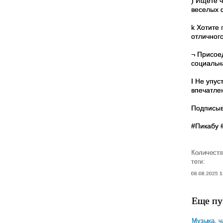
) Ищете 
веселых ф
k Хотите
отличног
¬ Присое
социальн
I Не упус
впечатле
Подписы
#Пикабу 
Количеств
теги:
08.08.2025 1
Еще пу
Музыка, ч