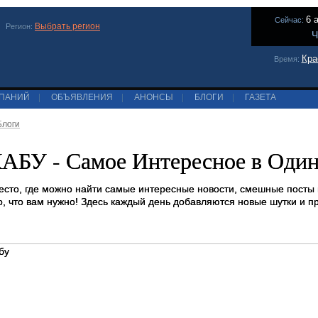
6 
Сейчас:
Выбрать регион
Регион:
Ч
Кра
Время:
МПАНИЙ
|
ОБЪЯВЛЕНИЯ
|
АНОНСЫ
|
БЛОГИ
|
ГАЗЕТА
Блоги
БУ - Самое Интересное в Один
сто, где можно найти самые интересные новости, смешные посты
о, что вам нужно! Здесь каждый день добавляются новые шутки и п