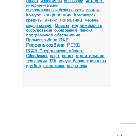
интернет
Гарант
инвестиции
инновации
интернет-магазин
информационная безопасность
ипотека
конференция
Конкурс
Красноярск
логистика
кредиты
лизинг
мебель
недвижимость
Москва
модернизация
оборудование
образование
пенсия
программное обеспечение
Промсвязьбанк
ПФР
Россельхозбанк
РСХБ
РСХБ_Свердловская область
спорт
строительство
СберЛизинг
софт
финансы
услуги банка
технологии
ТТК
футбол
экономика
энергетика