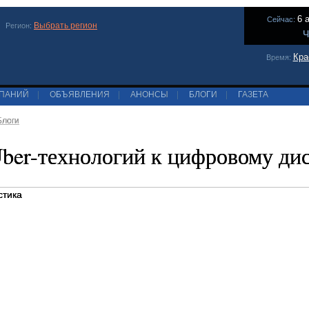
6 
Сейчас:
Выбрать регион
Регион:
Ч
Кра
Время:
МПАНИЙ
|
ОБЪЯВЛЕНИЯ
|
АНОНСЫ
|
БЛОГИ
|
ГАЗЕТА
Блоги
ber-технологий к цифровому ди