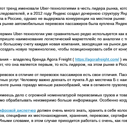
от тренд именовали Uber-технологиями в честь лидера рынка, кото
следователей, и в 2012 году Яндекс создал дочернюю структуру Ян
ла в Россию, однако не выдержала конкуренции на местном рынке: 
на рынке автомобильных перевозок пассажиров была куплена Яндек
ермин Uber-технологии уже сравнительно редко используется как в
 пришло наименование логистический маркетплейс по аналогии с т
По большому счету каждая новая компания, заходящая на рынок дис
 создать новую терминологию, чтобы позиционировать себя от конк
ания – владелец бренда Agora Freight (
https://agorafreight.com/
) и
т, что она является первым, то есть лидером, на этом рынке в Рос
ревозок в отличие от перевозок пассажиров есть свои отличия. Па
тных услуг. Человеку важно доехать от пункта А до местечка Б с
менте рынка гораздо меньше разнообразий, чем в сегменте грузопе
имеешь дело с огромной номенклатурой перевозимых грузов и товар
мо обрабатывать неизмеримо больше информации. Особенно когда
ифровой диспетчер
должен очень много знать, хранить в себе кол
зов, специфике их местонахождения, хранения, перевозки, сертиф
Иными словами, в этом случае приходится работать с очень, как г