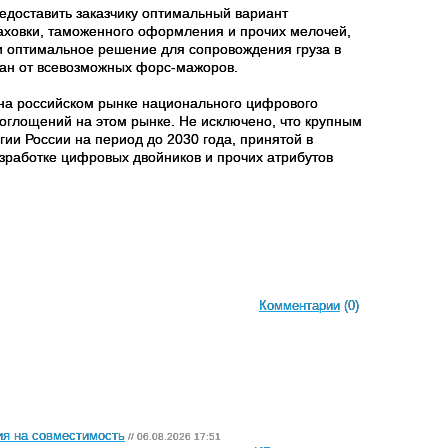
едоставить заказчику оптимальный вариант
раховки, таможенного оформления и прочих мелочей,
ти оптимальное решение для сопровождения груза в
ован от всевозможных форс-мажоров.
 на российском рынке национального цифрового
поглощений на этом рынке. Не исключено, что крупным
гии России на период до 2030 года, принятой в
зработке цифровых двойников и прочих атрибутов
Комментарии
(0)
ия на совместимость
// 06.08.2026 17:51