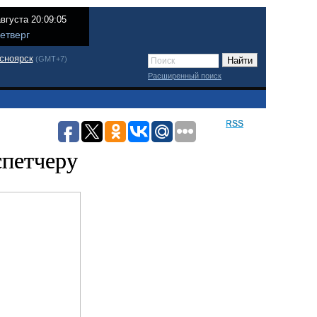
августа 20:09:05
етверг
сноярск
(GMT+7)
Расширенный поиск
RSS
спетчеру