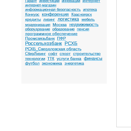
интернет
Гарант
инвестиции
инновации
интернет-магазин
информационная безопасность
ипотека
конференция
Конкурс
Красноярск
логистика
кредиты
лизинг
мебель
недвижимость
Москва
модернизация
оборудование
образование
пенсия
программное обеспечение
Промсвязьбанк
ПФР
Россельхозбанк
РСХБ
РСХБ_Свердловская область
спорт
строительство
СберЛизинг
софт
финансы
услуги банка
технологии
ТТК
футбол
экономика
энергетика