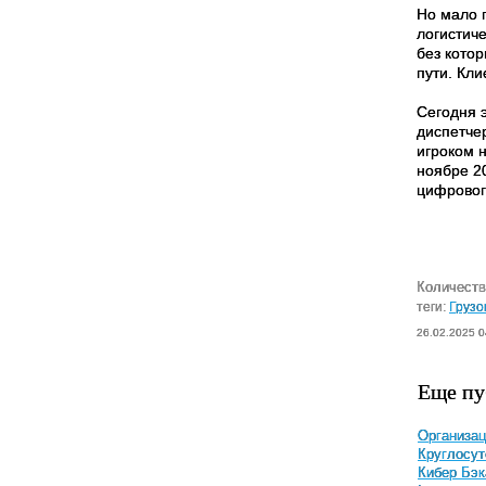
Но мало 
логистич
без кото
пути. Кли
Сегодня 
диспетчер
игроком н
ноябре 2
цифровог
Количеств
теги:
Грузо
26.02.2025 0
Еще пу
Организац
Круглосут
Кибер Бэк