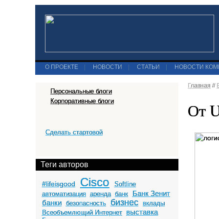
О ПРОЕКТЕ
|
НОВОСТИ
|
СТАТЬИ
|
НОВОСТИ КО
Главная
//
Персональные блоги
Корпоративные блоги
От U
Сделать стартовой
Теги авторов
Cisco
#lifeisgood
Softline
Банк Зенит
автоматизация
аренда
банк
бизнес
банки
безопасность
вклады
выставка
Всеобъемлющий Интернет