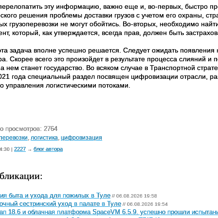
перелопатить эту информацию, важно еще и, во-первых, быстро пр
еского решения проблемы доставки грузов с учетом его охраны, ст
рых грузоперевозки не могут обойтись. Во-вторых, необходимо най
ент, который, как утверждается, всегда прав, должен быть застрах
эта задача вполне успешно решается. Следует ожидать появления
а. Скорее всего это произойдет в результате процесса слияний и 
а нем станет государство. Во всяком случае в Транспортной страте
021 года специальный раздел посвящен цифровизации отрасли, ра
о управления логистическими потоками.
о просмотров: 2764
перевозки
,
логистика
,
цифровизация
2227
блог автора
4:30 |
→
бликации:
ия быта и ухода для пожилых в Туле
// 06.08.2026 19:58
очный сестринский уход в палате в Туле
// 06.08.2026 19:54
ап 18.6 и облачная платформа SpaceVM 6.5.9. успешно прошли испытан