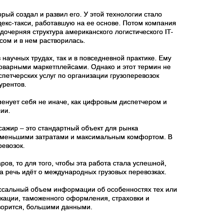
рый создал и развил его. У этой технологии стало
декс-такси, работавшую на ее основе. Потом компания
дочерняя структура американского логистического IT-
сом и в нем растворилась.
 научных трудах, так и в повседневной практике. Ему
оварными маркетплейсами. Однако и этот термин не
петчерских услуг по организации грузоперевозок
урентов.
менует себя не иначе, как цифровым диспетчером и
сии.
ссажир – это стандартный объект для рынка
 наименьшими затратами и максимальным комфортом. В
ревозок.
ов, то для того, чтобы эта работа стала успешной,
 речь идёт о международных грузовых перевозках.
оссальный объем информации об особенностях тех или
икации, таможенного оформления, страховки и
оворится, большими данными.