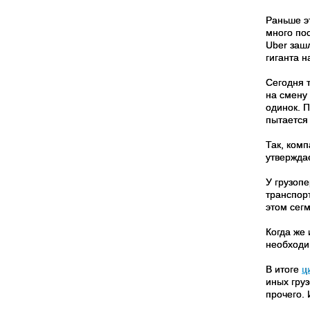
Раньше эт
много по
Uber заш
гиганта 
Сегодня т
на смену
одинок. 
пытается
Так, комп
утверждае
У грузопе
транспор
этом сег
Когда же 
необходи
В итоге
ц
иных гру
прочего. 