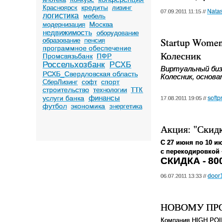
кредиты
Красноярск
лизинг
Nata
07.09.2011 11:15 //
логистика
мебель
Москва
модернизация
недвижимость
оборудование
Startup Women
образование
пенсия
программное обеспечение
Колесник
Промсвязьбанк
ПФР
Россельхозбанк
РСХБ
Виртуальный биз
РСХБ_Свердловская область
Колесник, основа
спорт
СберЛизинг
софт
строительство
технологии
ТТК
финансы
услуги банка
softp
17.08.2011 19:05 //
футбол
экономика
энергетика
Акция: "Скидк
С 27 июня по 10 и
с перекодировкой 
СКИДКА - 800
door
06.07.2011 13:33 //
НОВОМУ ПРО
Компания
HIGH
POI