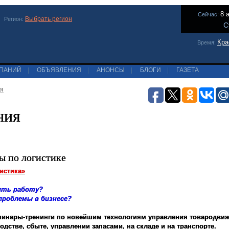
8 
Сейчас:
Выбрать регион
Регион:
С
Кра
Время:
МПАНИЙ
|
ОБЪЯВЛЕНИЯ
|
АНОНСЫ
|
БЛОГИ
|
ГАЗЕТА
я
ния
ы по логистике
истика»
ить работу?
проблемы в бизнесе?
минары-тренинги по новейшим технологиям управления товародви
одстве, сбыте, управлении запасами, на складе и на транспорте.