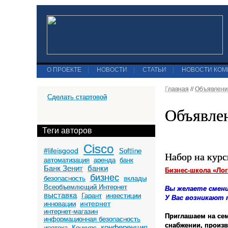
О ПРОЕКТЕ
|
НОВОСТИ
|
СТАТЬИ
|
НОВОСТИ КО
Главная
//
Объявлени
Сделать стартовой
Объявле
Теги авторов
Cisco
#lifeisgood
Softline
Набор на курс
автоматизация
аренда
банк
Банк Зенит
банки
Бизнес-школа «Лог
бизнес
безопасность
вклады
Всеобъемлющий Интернет
Вы желаете смен
выставка
Гарант
инвестиции
У Вас возникают 
интернет
инновации
интернет-магазин
Приглашаем на се
информационная безопасность
снабжении, произв
конференция
ипотека
Конкурс