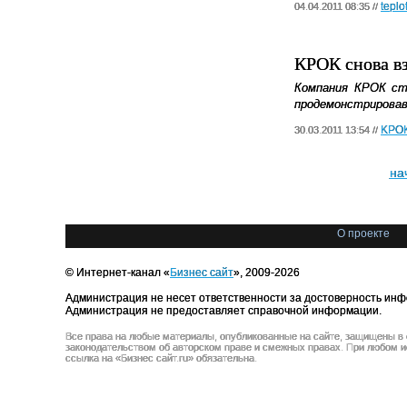
teplo
04.04.2011 08:35 //
КРОК снова вз
Компания КРОК ст
продемонстрировав
KPO
30.03.2011 13:54 //
на
О проекте
© Интернет-канал «
Бизнес сайт
», 2009-2026
Администрация не несет ответственности за достоверность инф
Администрация не предоставляет справочной информации.
Все права на любые материалы, опубликованные на сайте, защищены в
законодательством об авторском праве и смежных правах. При любом и
ссылка на «Бизнес сайт.ru» обязательна.