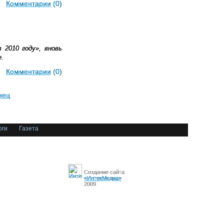
Комментарии
(0)
 2010 году», вновь
.
Комментарии
(0)
нец
оги
Газета
Создание сайта
«ИнтекМедиа»
2009