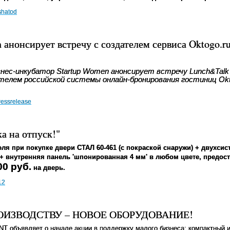
shatod
 анонсирует встречу с создателем сервиса Oktogo.
нес-инкубатор Startup Women анонсирует встречу Lunch&Talk
телем российской системы онлайн-бронирования гостиниц Okt
ressrelease
а на отпуск!"
юля
при покупке двери СТАЛ 60-461 (c покраской снаружи) + двухси
+ внутренняя панель 'шпонированная 4 мм' в любом цвете, предос
0 руб.
на дверь.
12
ИЗВОДСТВУ – НОВОЕ ОБОРУДОВАНИЕ!
NT
объявляет о начале акции в поддержку малого бизнеса: компактный 