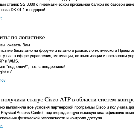
ый станок SS 3000 с пневматической прижимной балкой по базовой цен
ановка
DK
01-1 в подарок!
t
иты по логистике
овы
оказать Вам
гистике бесплатно на форуме и платно в рамках логистического Проекто
т у нас в сфере управления, мотивации, автоматизации и постановки уп
ERP и WMS.
нг "под ключ!",
т.е. с внедрением!
ist.ru/
nov
получила статус Cisco ATP в области систем контр
но выполнила все условия партнерской программы Cisco и получила д
Physical Access Control, подтверждающую высокую квалификацию комп
еспечения физической безопасности и контроля доступа.
11