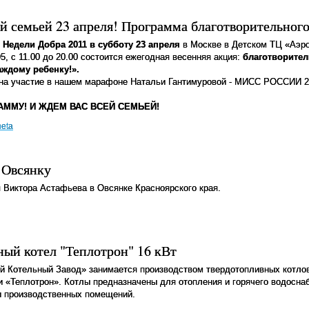
й семьей 23 апреля! Программа благотворительног
 Недели Добра 2011 в субботу 23 апреля
в Москве в Детском ТЦ «Аэро
5, с 11.00 до 20.00 состоится ежегодная весенняя акция:
благотворите
аждому ребенку!».
на участие в нашем марафоне Натальи Гантимуровой - МИСС РОССИИ 20
ММУ! И ЖДЕМ ВАС ВСЕЙ СЕМЬЕЙ!
neta
 Овсянку
 Виктора Астафьева в Овсянке Красноярского края.
ый котел "Теплотрон" 16 кВт
 Котельный Завод» занимается производством твердотопливных котлов 
и «Теплотрон». Котлы предназначены для отопления и горячего водосна
и производственных помещений.