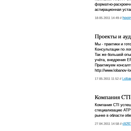
форматно-раскроечн
аспирационная уст
hpoin
18.05.2011 14:49 //
Проекты и ауд
Мы - практики и гот
Консультации по ло
Так же большой опы
учёта, внедрения 
Практикуем консалти
http://www.lobanov-log
Loba
17.05.2011 11:52 //
Компания CTI 
Компания CTI успеш
специализацию ATP 
рынке в области об
cti20
27.04.2011 14:58 //