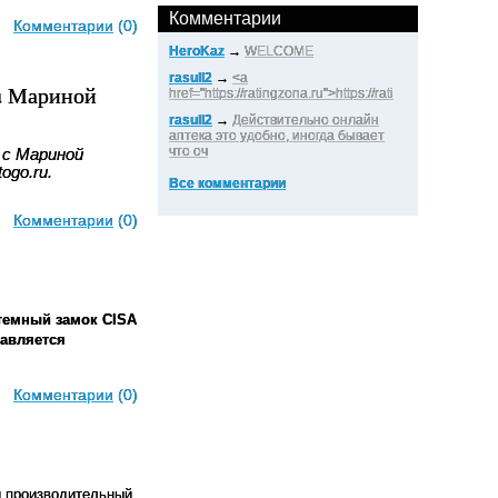
Комментарии
Комментарии
(0)
HeroKaz
→
WELCOME
rasull2
→
<a
ru Мариной
href="https://ratingzona.ru">https://rati
rasull2
→
Действительно онлайн
аптека это удобно, иногда бывает
что оч
 c Мариной
ogo.ru.
Все комментарии
Комментарии
(0)
стемный замок CISA
тавляется
Комментарии
(0)
и производительный