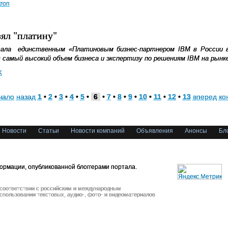
tron
ял "платину"
ала
единственным «Платиновым бизнес-партнером
IBM
в России в
 самый высокий объем бизнеса и экспертизу по решениям
IBM
на рынке
K
чало
назад
1
•
2
•
3
•
4
•
5
•
6
•
7
•
8
•
9
•
10
•
11
•
12
•
13
вперед
ко
Новости
Статьи
Новости компаний
Объявления
Анонсы
Бл
ормации, опубликованной блоггерами портала.
 соответствии с российским и международным
спользовании текстовых, аудио-, фото- и видеоматериалов