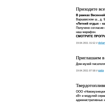
Приходите все
В рамках Весенней
Варшавском ш., д. 9
«Летний отдых – к
Получено согласие 
наш марафон.
СМОТРИТЕ ПРОГРА
dpla
19.04.2011 15:52 //
Приглашаем в
Дом-музей писателя
gala
19.04.2011 07:58 //
Твердотопливн
ООО «Новокузнецкий
кВт и модулей сери
административных 