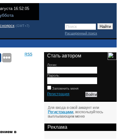
августа 16:52:05
уббота
сноярск
(GMT+7)
Расширенный поиск
RSS
Стать автором
Логин:
Пароль:
Запомнить меня
Регистрация
Для входа в свой аккаунт или
Регистрациии
, воспользуйтесь
выплывающим меню
Реклама
жением в