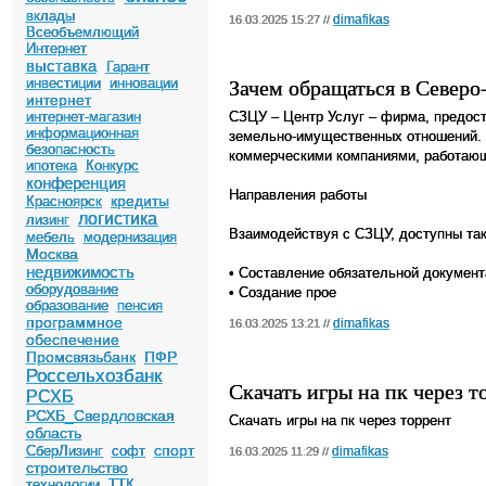
вклады
dimafikas
16.03.2025 15:27 //
Всеобъемлющий
Интернет
выставка
Гарант
Зачем обращаться в Северо
инвестиции
инновации
интернет
интернет-магазин
СЗЦУ – Центр Услуг – фирма, предо
информационная
земельно-имущественных отношений. 
безопасность
коммерческими компаниями, работающ
ипотека
Конкурс
конференция
Направления работы
кредиты
Красноярск
логистика
лизинг
Взаимодействуя с СЗЦУ, доступны таки
мебель
модернизация
Москва
недвижимость
• Составление обязательной документ
оборудование
• Создание прое
образование
пенсия
программное
dimafikas
16.03.2025 13:21 //
обеспечение
Промсвязьбанк
ПФР
Россельхозбанк
Скачать игры на пк через т
РСХБ
РСХБ_Свердловская
Скачать игры на пк через торрент
область
спорт
СберЛизинг
софт
dimafikas
16.03.2025 11:29 //
строительство
технологии
ТТК