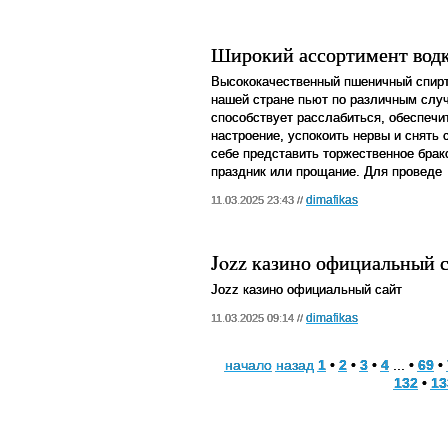
Широкий ассортимент вод
Высококачественный пшеничный спирт 
нашей стране пьют по различным слу
способствует расслабиться, обеспеч
настроение, успокоить нервы и снять 
себе представить торжественное брак
праздник или прощание. Для проведе
dimafikas
11.03.2025 23:43 //
Jozz казино официальный 
Jozz казино официальный сайт
dimafikas
11.03.2025 09:14 //
начало
назад
1
•
2
•
3
•
4
... •
69
•
132
•
13