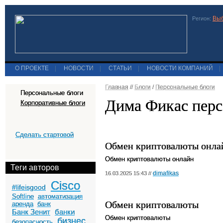
Выб
Регион:
О ПРОЕКТЕ
|
НОВОСТИ
|
СТАТЬИ
|
НОВОСТИ КОМПАНИЙ
|
Главная
//
Блоги
/
Персональные блоги
Персональные блоги
Дима Фикас перс
Корпоративные блоги
Сделать стартовой
Обмен криптовалюты онла
Обмен криптовалюты онлайн
Теги авторов
dimafikas
16.03.2025 15:43 //
Cisco
#lifeisgood
Softline
автоматизация
Обмен криптовалюты
аренда
банк
Банк Зенит
банки
Обмен криптовалюты
бизнес
безопасность