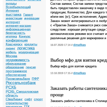
вклады
Состав заявки; Состав заявки предста
Всеобъемлющий
быть предоставлен заказчику в виде 
Интернет
продукции; Количество; Для каждого т
выставка
Гарант
и/или вес (кг); Срок исполнения; Адре
инвестиции
инновации
Заказ» может интегрироваться в люб
интернет
с «Практик-Заказ» снижается риск со
интернет-магазин
информационная
следствие: хорошая репутация среди 
безопасность
автоматическом режиме все считает и
ипотека
Конкурс
различные решения для маркировки и 
конференция
кредиты
Красноярск
dimafikas
16.07.2020 17:14 //
логистика
лизинг
мебель
модернизация
Москва
Выбор мфо для взятия кред
недвижимость
оборудование
Выбор мфо для взятия кредита
образование
пенсия
программное
dimafikas
13.10.2019 17:15 //
обеспечение
Промсвязьбанк
ПФР
Россельхозбанк
Заказать работы сантехник
РСХБ
РСХБ_Свердловская
проще
область
спорт
СберЛизинг
софт
Заказать работы сантехника в Столиц
строительство
технологии
ТТК