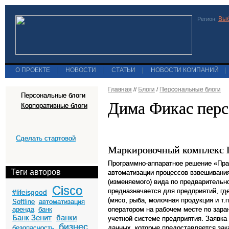
Выб
Регион:
О ПРОЕКТЕ
|
НОВОСТИ
|
СТАТЬИ
|
НОВОСТИ КОМПАНИЙ
|
Главная
//
Блоги
/
Персональные блоги
Персональные блоги
Дима Фикас перс
Корпоративные блоги
Сделать стартовой
Маркировочный комплек
Программно-аппаратное решение «Пра
Теги авторов
автоматизации процессов взвешивания
(изменяемого) вида по предварительн
Cisco
предназначается для предприятий, где
#lifeisgood
(мясо, рыба, молочная продукция и т.
Softline
автоматизация
аренда
банк
оператором на рабочем месте по зара
Банк Зенит
банки
учетной системе предприятия. Заявка
бизнес
безопасность
данных, которые предоставляется зака