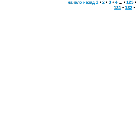
начало
назад
1
•
2
•
3
•
4
... •
123
131
•
132